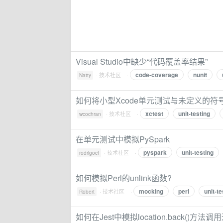
Visual Studio中缺少“代码覆盖率结果”
code-coverage
nunit
·
技术社区
·
Natty
如何将小型Xcode单元测试与未定义的符
xctest
unit-testing
·
技术社区
·
wcochran
在单元测试中模拟PySpark
pyspark
unit-testing
·
技术社区
·
rodrigocf
如何模拟Perl的unlink函数?
mocking
perl
unit-te
·
技术社区
·
Robert
如何在Jest中模拟location.back()方