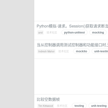
Python模拟-请求。Session()获取请
python-unittest
mocking
·
技术社区
·
and
当从控制器调用测试控制器和功能接口时,
mockito
unit-testi
·
技术社区
·
Indresh Mahor
比较空数据帧
testing
unit-testing
·
技术社区
·
Tim Kirkwood