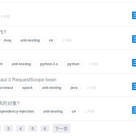
 2 年前
作?
moq
unit-testing
c#
· 2 年前
it
unit-testing
python-3.x
python
· 2 年前
 3 RequestScope bean
cronaut
spock
unit-testing
java
· 2 年前
承的对象?
ependency-injection
unit-testing
c#
· 2 年前
3
4
5
6
下一页