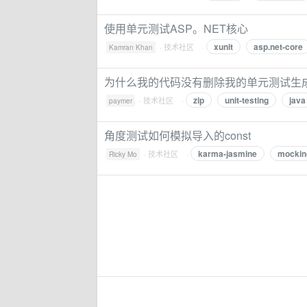
使用单元测试ASP。NET核心
xunit
asp.net-core
·
技术社区
·
Kamran Khan
为什么我的代码没有删除我的单元测试生成的
zip
unit-testing
java
·
技术社区
·
paymer
角度测试如何模拟导入的const
karma-jasmine
mockin
·
技术社区
·
Ricky Mo