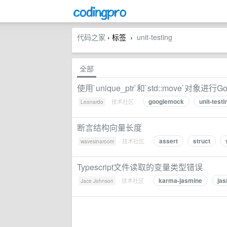
代码之家
› 标签
unit-testing
›
全部
使用`unique_ptr`和`std::move`对象
googlemock
unit-testi
·
技术社区
·
Leonardo
断言结构向量长度
assert
struct
·
技术社区
·
wavesinaroom
Typescript文件读取的变量类型错误
karma-jasmine
ja
·
技术社区
·
Jace Johnson