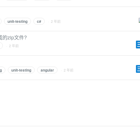
unit-testing
c#
· 2 年前
zip文件?
· 2 年前
g
unit-testing
angular
· 2 年前