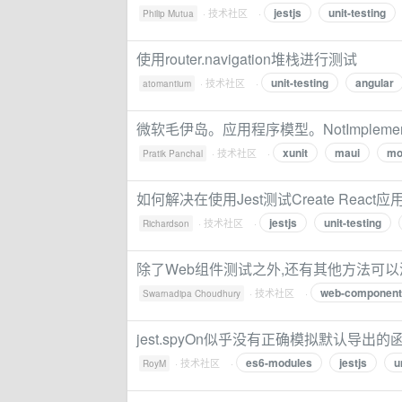
jestjs
unit-testing
·
技术社区
·
Philip Mutua
使用router.navigation堆栈进行测试
unit-testing
angular
·
技术社区
·
atomantium
微软毛伊岛。应用程序模型。NotImpleme
xunit
maui
mo
·
技术社区
·
Pratik Panchal
如何解决在使用Jest测试Create React应用程
jestjs
unit-testing
·
技术社区
·
Richardson
除了Web组件测试之外,还有其他方法可以添加
web-component-
·
技术社区
·
Swarnadipa Choudhury
jest.spyOn似乎没有正确模拟默认导出的
es6-modules
jestjs
u
·
技术社区
·
RoyM