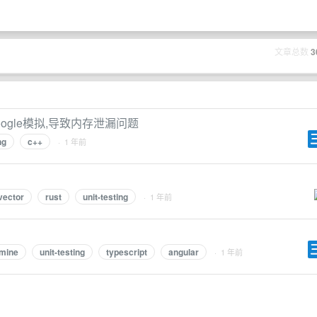
文章总数
3
进行Google模拟,导致内存泄漏问题
ng
c++
· 1 年前
vector
rust
unit-testing
· 1 年前
smine
unit-testing
typescript
angular
· 1 年前