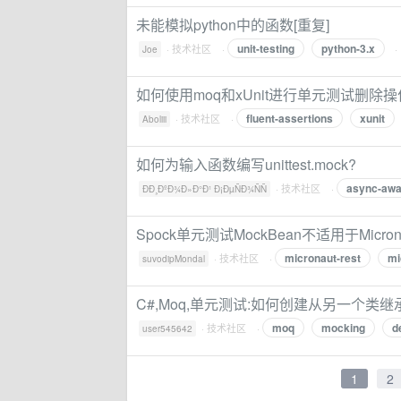
未能模拟python中的函数[重复]
unit-testing
python-3.x
·
技术社区
·
·
Joe
如何使用moq和xUnit进行单元测试删除操
fluent-assertions
xunit
·
技术社区
·
Aboliii
如何为输入函数编写unittest.mock?
async-awa
·
技术社区
·
ÐÐ¸ÐºÐ¾Ð»Ð°Ð¹ Ð¡ÐµÑÐ¾ÑÑ
Spock单元测试MockBean不适用于Micronaut
micronaut-rest
mi
·
技术社区
·
suvodipMondal
C#,Moq,单元测试:如何创建从另一个类继
moq
mocking
d
·
技术社区
·
user545642
1
2