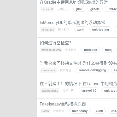
在Gradle中使用JUnit测试抛出的异常
junit
gradle
unit-t
·
技术社区
·
Lucas Hill
InMemoryDb的单元测试的浮动异常
xunit
unit-testing
·
技术社区
·
hernantos
如何进行空检查?
testcase
moq
·
技术社区
·
brendan davton
当我只来回移动文件时,为什么会得到“没有这样的
remote-debugging
sw
·
技术社区
·
classyname
在不创建工厂的情况下,在Laravel中用
laravel-10
unit-test
·
技术社区
·
alexmcfarlane
FakeIseasy自动模拟东西
fakeiteasy
xunit
unit
·
技术社区
·
Natan