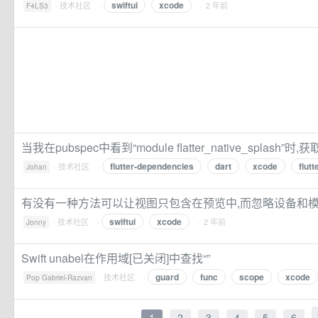
swiftui
xcode
·
技术社区
·
· 2 年前
F4LS3
当我在pubspec中看到“module flatter_native_splash
flutter-dependencies
dart
xcode
flutt
·
技术社区
·
Johan
有没有一种方法可以让视图只包含在预览中,而忽略设备和模
swiftui
xcode
·
技术社区
·
· 2 年前
Jonny
Swift unabel在作用域[已关闭]中查找“”
guard
func
scope
xcode
·
技术社区
·
Pop Gabriel-Razvan
1
2
3
4
5
6