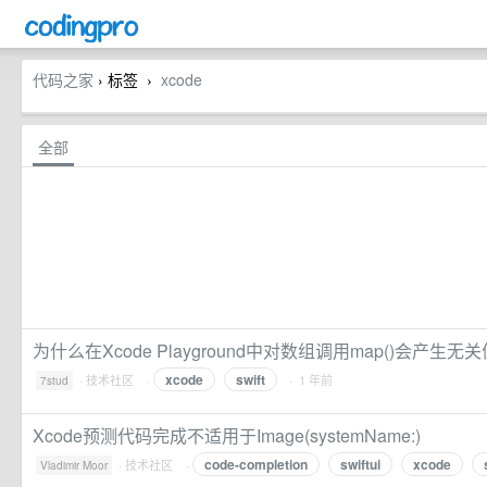
代码之家
› 标签
xcode
›
全部
为什么在Xcode Playground中对数组调用map()会产生无关
xcode
swift
·
技术社区
·
· 1 年前
7stud
Xcode预测代码完成不适用于Image(systemName:)
code-completion
swiftui
xcode
·
技术社区
·
Vladimir Moor