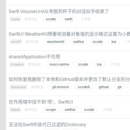
Swift VolumeUnit从夸脱到杯子的对话似乎结束了
xcode
swift
·
技术社区
·
· 2 年前
Cosmo
SwiftUI WeatherKit想要将测量对象值的显示格式设置为
weatherkit
swiftui
xcode
ios
·
技术社区
·
· 2
JohnSF
sharedApplication不可用
react-native
xcode
ios
·
技术社区
·
· 2 年前
S.Hashmi
如何恢复我删除了本地和GitHub版本并更改了默认分支的分
git-branch
xcode8
github
git
·
技术社区
·
classyname
在作用域中找不到“项”。SwiftUI
scope
swiftui
xcode
·
技术社区
·
· 2 年前
BabaD
无法在Swift中迭代已过滤的Dictionary