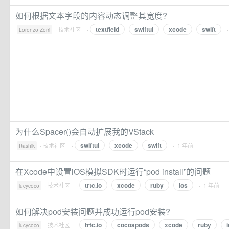
如何根据文本字段的内容动态调整其宽度?
textfield
swiftui
xcode
swift
·
技术社区
·
Lorenzo Zorri
为什么Spacer()会自动扩展我的VStack
swiftui
xcode
swift
·
技术社区
·
· 1 年前
Rashik
在Xcode中设置iOS模拟SDK时运行“pod install”的问题
trtc.io
xcode
ruby
ios
·
技术社区
·
· 1 年前
lucycoco
如何解决pod安装问题并成功运行pod安装?
trtc.io
cocoapods
xcode
ruby
·
技术社区
·
lucycoco