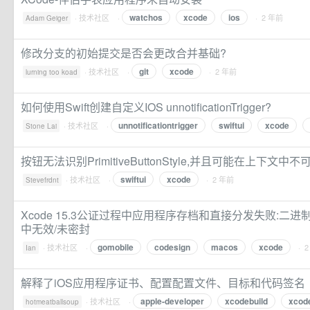
watchos
xcode
ios
·
技术社区
·
· 2 年前
Adam Geiger
修改分支的初始提交是否会更改合并基础?
git
xcode
·
技术社区
·
· 2 年前
lurning too koad
如何使用Swift创建自定义IOS unnotificationTrigger?
unnotificationtrigger
swiftui
xcode
·
技术社区
·
Stone Lai
按钮无法识别PrimitiveButtonStyle,并且可能在上下文中不
swiftui
xcode
·
技术社区
·
· 2 年前
Stevefrdnt
Xcode 15.3公证过程中应用程序存档和直接分发失败:二
中无效/未密封
gomobile
codesign
macos
xcode
·
技术社区
·
· 
Ian
解释了iOS应用程序证书、配置配置文件、目标和代码签名
apple-developer
xcodebuild
xcod
·
技术社区
·
hotmeatballsoup