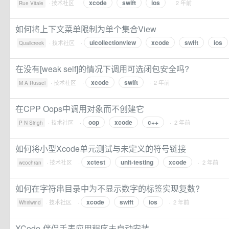
xcode
swift
ios
·
技术社区
·
· 2 年前
Rue Vitale
如何将上下文菜单限制为单个集合View
uicollectionview
xcode
swift
ios
·
技术社区
·
Quailcreek
在没有[weak self]的情况下调用可选闭包安全吗?
xcode
swift
·
技术社区
·
· 2 年前
M A Russel
在CPP Oops中调用对象而不创建它
oop
xcode
c++
·
技术社区
·
· 2 年前
P N Singh
如何将小型Xcode单元测试与未定义的符号链接
xctest
unit-testing
xcode
·
技术社区
·
· 2 年前
wcochran
如何在字符串目录中为不显示数字的标签实现复数?
xcode
swift
ios
·
技术社区
·
· 2 年前
Whirlwind
XCode-伴侣手表应用程序未自动安装