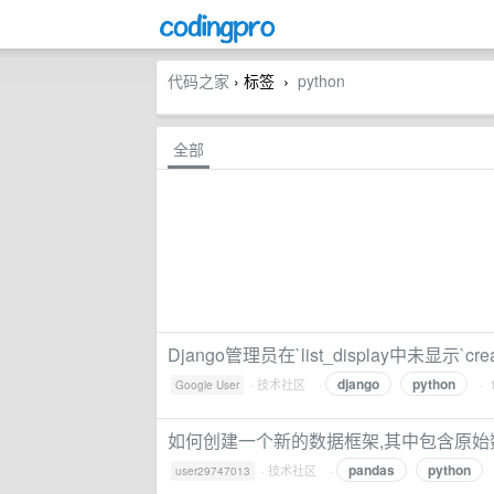
代码之家
› 标签
python
›
全部
Django管理员在`list_display中未显示`crea
django
python
·
技术社区
·
· 
Google User
如何创建一个新的数据框架,其中包含原始
pandas
python
·
技术社区
·
user29747013