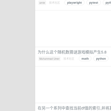
playwright
pytest
pyt
·
技术社区
·
arnie
为什么这个随机数猜谜游戏模拟产生5.8
math
python
·
技术社区
·
Muhammad Umer
在另一个系列中查找当前df值的索引,并