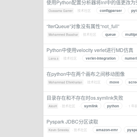
使用Python配置分析器将ini中的值更改为
configparser
py
·
技术社区
·
Oussama Gamer
“IterQueue”对象没有属性“not_full”
queue
multip
·
技术社区
·
Mohammed Baashar
Python中使用velocity verlet进行MD仿真
verlet-integration
numeri
·
技术社区
·
Lana.s
在python中在两个画布之间移动图像
move
scre
·
技术社区
·
Mohammad Eftekharian
目录存在和不存在时os.symlink失败
symlink
python
·
技术社区
·
· 1 年
AlexH
Pyspark JDBC分区读取
amazon-emr
pysp
·
技术社区
·
Kevin Smeeks