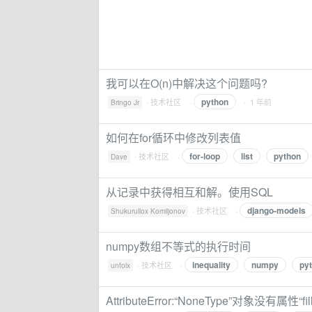
我可以在O(n)中解决这个问题吗?
python
·
技术社区
·
· 1 年前
Bringo Jr
如何在for循环中修改列表值
for-loop
list
python
·
技术社区
·
Dave
从记录中获得相互和解。使用SQL
django-models
·
技术社区
·
Shukurullox Komiljonov
numpy数组不等式的执行时间
inequality
numpy
py
·
技术社区
·
unfolx
AttributeError:“NoneType”对象没有属性“fill