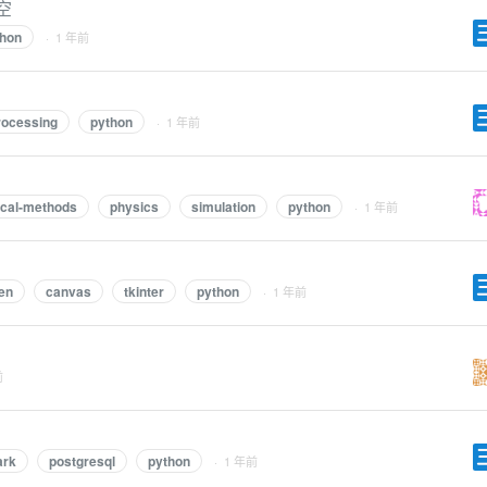
空
thon
· 1 年前
rocessing
python
· 1 年前
cal-methods
physics
simulation
python
· 1 年前
en
canvas
tkinter
python
· 1 年前
前
ark
postgresql
python
· 1 年前