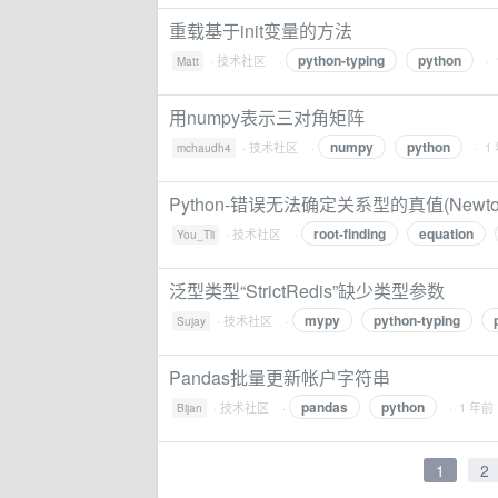
重载基于init变量的方法
python-typing
python
·
技术社区
·
·
Matt
用numpy表示三对角矩阵
numpy
python
·
技术社区
·
· 1
mchaudh4
Python-错误无法确定关系型的真值(Newton 
root-finding
equation
·
技术社区
·
You_Tli
泛型类型“StrictRedis”缺少类型参数
mypy
python-typing
·
技术社区
·
Sujay
Pandas批量更新帐户字符串
pandas
python
·
技术社区
·
· 1 年前
Bijan
1
2