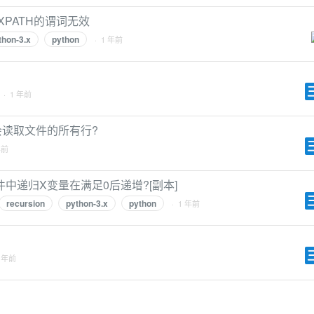
nd时XPATH的谓词无效
thon-3.x
python
· 1 年前
· 1 年前
on是否会读取文件的所有行?
年前
条件中递归X变量在满足0后递增?[副本]
recursion
python-3.x
python
· 1 年前
1 年前