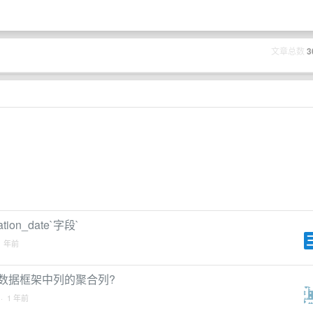
文章总数
3
tion_date`字段`
1 年前
数据框架中列的聚合列?
· 1 年前