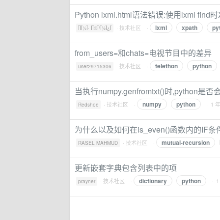
Python lxml.html语法错误:使用lxml fi
lxml
xpath
py
·
技术社区
·
ÎÎ­Î½Î· ÎÎ®Î¹Î½Î¿Ï
from_users=和chats=电视节目中的差异
telethon
python
·
技术社区
·
user29715306
当执行numpy.genfromtxt()时,pyth
numpy
python
·
技术社区
·
· 1 
Redshoe
为什么以及如何在is_even()函数内的IF
mutual-recursion
·
技术社区
·
RASEL MAHMUD
更新嵌套字典包含列表中的项
dictionary
python
·
技术社区
·
· 
prayner