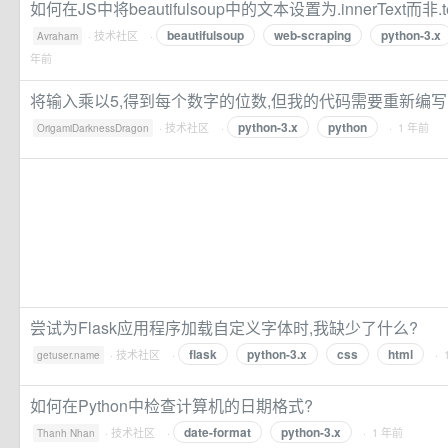
如何在JS中将beautifulsoup中的文本设置为.innerText而非.tex
beautifulsoup
web-scraping
python-3.x
·
技术社区
·
Avraham
年前
将输入乘以5,得到每个数字的位数,但我的代码需要重新编写
python-3.x
python
·
技术社区
·
· 1 年前
OrigamiDarknessDragon
尝试为Flask应用程序加载自定义字体时,我缺少了什么?
flask
python-3.x
css
html
·
技术社区
·
· 
getuser.name
如何在Python中检查计算机的日期格式?
date-format
python-3.x
·
技术社区
·
· 1 年前
Thanh Nhan