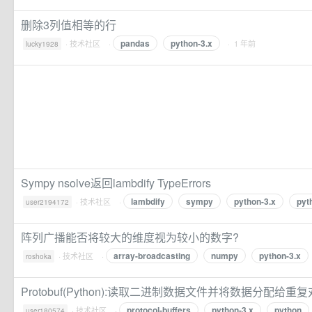
删除3列值相等的行
pandas
python-3.x
·
技术社区
·
· 1 年前
lucky1928
Sympy nsolve返回lambdify TypeErrors
lambdify
sympy
python-3.x
pyt
·
技术社区
·
user2194172
阵列广播能否将较大的维度视为较小的数字?
array-broadcasting
numpy
python-3.x
·
技术社区
·
roshoka
Protobuf(Python):读取二进制数据文件并将数据分配给重
protocol-buffers
python-3.x
python
·
技术社区
·
user180574