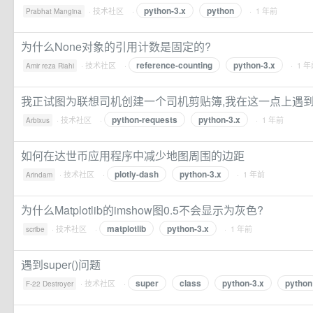
python-3.x
python
·
技术社区
·
· 1 年前
Prabhat Mangina
为什么None对象的引用计数是固定的?
reference-counting
python-3.x
·
技术社区
·
· 1 
Amir reza Riahi
我正试图为联想司机创建一个司机剪贴簿,我在这一点上遇
python-requests
python-3.x
·
技术社区
·
· 1 年前
Arbixus
如何在达世币应用程序中减少地图周围的边距
plotly-dash
python-3.x
·
技术社区
·
· 1 年前
Arindam
为什么Matplotlib的imshow图0.5不会显示为灰色?
matplotlib
python-3.x
·
技术社区
·
· 1 年前
scribe
遇到super()问题
super
class
python-3.x
python
·
技术社区
·
F-22 Destroyer