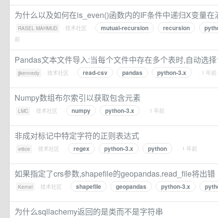
为什么以及如何在is_even()函数内的IF条件中递归X变量在
mutual-recursion
recursion
pyth
·
技术社区
·
RASEL MAHMUD
前
Pandas文本文件导入:当每个文件中存在多个表时,自动选择
read-csv
pandas
python-3.x
·
技术社区
·
· 1 年前
jjkennedy
Numpy数组布尔索引以获取包含元素
numpy
python-3.x
·
技术社区
·
· 1 年前
LMC
非成对标记中特定字符的正则表达式
regex
python-3.x
python
·
技术社区
·
· 1 年前
vr8ce
如果指定了crs参数,shapefile的geopandas.read_file将出错
shapefile
geopandas
python-3.x
pyth
·
技术社区
·
Kernel
为什么sqllachemy返回的是类而不是字符串