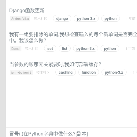
Django函数更新
django
python-3.x
python
·
技术社区
·
· 1 年前
Andres Vilca
我有一组要排除的单词,我想检查输入的每个新单词是否完
中。我该怎么做?
set
list
python-3.x
python
·
技术社区
·
· 1 年前
Daniel
当参数的顺序无关紧要时,我如何部署缓存?
caching
function
python-3.x
·
技术社区
·
· 1
jonnybolton16
冒号(:)在Python字典中做什么?[副本]