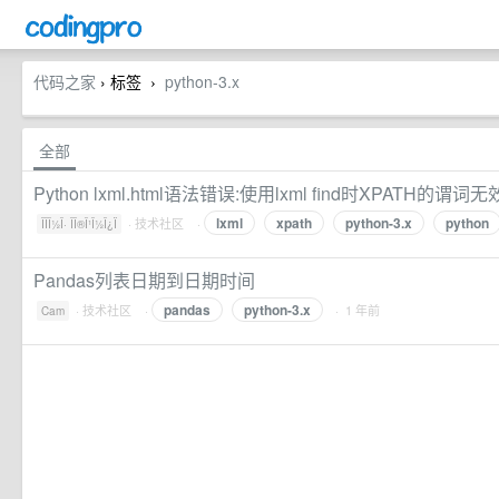
代码之家
› 标签
python-3.x
›
全部
Python lxml.html语法错误:使用lxml find时XPATH的谓词无
lxml
xpath
python-3.x
python
·
技术社区
·
ÎÎ­Î½Î· ÎÎ®Î¹Î½Î¿Ï
Pandas列表日期到日期时间
pandas
python-3.x
·
技术社区
·
· 1 年前
Cam