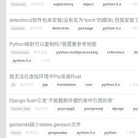
sqlalchemy
object
python-3.x
·
技术社区
·
· 1 
ShaAnder
detectron2软件包未安装(没有名为“torch”的模块),但我安装了t
detectron
package
python-3.x
·
技术社区
·
· 1 年
sixtytrees
Python映射可以复制吗?我需要参考地图
python-multiprocessing
reference
di
·
技术社区
·
Pernoctador
python-3.x
· 1 年前
我无法在虚拟环境中Pip安装Rust
pip
installation
rust
python-3.x
·
技术社区
·
· 1 年
Sri
Django flush引发“不能截断外键约束中引用的表”
psycopg2
postgresql
django
py
·
技术社区
·
Raniere Silva
geolands缺少states.geojson文件
geopandas
python-3.x
python
·
技术社区
·
· 1 年前
Kernel