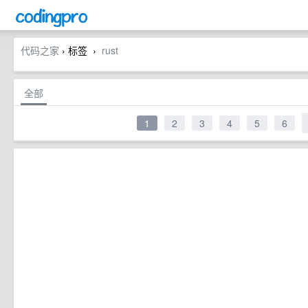
代码之家
› 标签
rust
›
全部
1
2
3
4
5
6