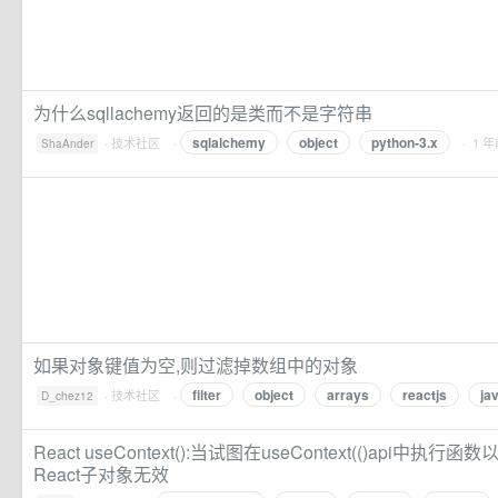
为什么sqllachemy返回的是类而不是字符串
sqlalchemy
object
python-3.x
·
技术社区
·
· 1 
ShaAnder
如果对象键值为空,则过滤掉数组中的对象
filter
object
arrays
reactjs
ja
·
技术社区
·
D_chez12
React useContext():当试图在useContext(()api中
React子对象无效