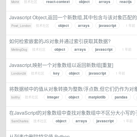
react-context
object
arrays
reactjs
·
技术社区
·
Mohit
Javascript Object,返回一个新数组,其中包含与该对象匹配
object
arrays
javascript
·
技术社区
·
· 1 年前
Powl_London
如何检索嵌套的JS对象并通过索引获取其数据?
object
arrays
javascript
·
技术社区
·
· 1 年前
MeltingDog
Javascript,映射一个对象数组以返回新数组[重复]
key
object
javascript
·
技术社区
·
· 1 年前
London28
将数据帧中的值从对象转换为整数/浮点数,但它们仍作为对
integer
object
matplotlib
pandas
·
技术社区
·
bolthy
在JavaScript的对象数组中查找对象数组中不区分大小写
object
arrays
javascript
·
技术社区
·
· 1 年前
SamCharles
从列表中删除特定值,Python