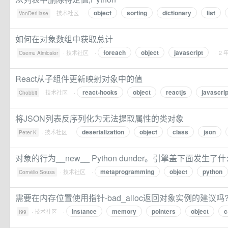
object
sorting
dictionary
list
·
技术社区
·
VonDerHase
如何在对象数组中获取总计
foreach
object
javascript
·
技术社区
·
· 2 
Osemu Aimiosior
React从子组件更新映射对象中的值
react-hooks
object
reactjs
javascrip
·
技术社区
·
Chobbit
将JSON列表反序列化为无法提取属性的类对象
deserialization
object
class
json
·
技术社区
·
Peter K
对象的行为__new__ Python dunder。引擎盖下面发生了什
metaprogramming
object
python
·
技术社区
·
Cornélio Sousa
需要在内存位置使用指针-bad_alloc返回对象实例的建议吗
instance
memory
pointers
object
c
·
技术社区
·
f99