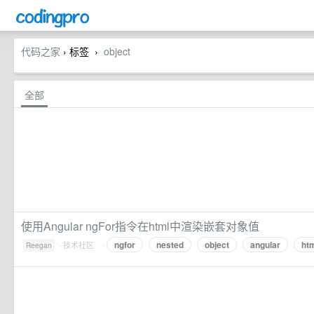
代码之家
› 标签
object
›
全部
使用Angular ngFor指令在html中渲染嵌套对象值
ngfor
nested
object
angular
ht
·
技术社区
·
Reegan