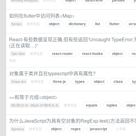
object
dataframe
pandas
p
·
技术社区
·
Bending Rodriguez
如何在flutter中访问列表<Map>
object
dictionary
list
flutter
arr
·
技术社区
·
Semjon
React-有些数据呈现正确,但有些返回“Uncaught TypeEr
(正在读取…)”
react-router
react-hooks
object
re
·
技术社区
·
Tyler Slee
年前
对象属于类并且在typescript中具有属性?
three.js
types
object
class
ty
·
技术社区
·
Chiara Ani
==和等于元组<object>
equals
tuples
objec
·
技术社区
·
ÐÐ¸ÑÐ¸Ð»Ð» ÐÐµÐ»Ð°ÑÐ²Ð¸Ð»Ð¸
为什么JavaScript为具有空对象的RegExp-test()方法返
object
regex
javascript
·
技术社区
·
· 2 年前
Agorreca