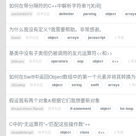
如何在带分隔符的C++中解析字符串?[关闭]
delimiter
parsing
object
array
·
技术社区
·
user25485370
为什么我没有定义?我需要帮助。非常感谢。
object
arrays
javascript
·
技术社区
·
· 2 年前
Xaeon
基类中没有子类但仍被调用的友元运算符<<和>>
operators
oop
object
c++
·
技术社区
·
· 2 年
sticknycu
如何在Swift中返回Object数组中的第一个元素并将其转换为St
object
string
swift
arrays
·
技术社区
·
· 2 
JSCoding
假设我有两个对象&根据它们我想要新对象
if-statement
object
for-loop
·
技术社区
·
dhrupal khtrani Ranork
C中的“无运算符”=“匹配这些操作数”++
object
class
c++
·
技术社区
·
· 2 年前
clearpilledangel