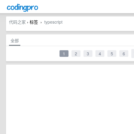
代码之家
› 标签
typescript
›
全部
1
2
3
4
5
6