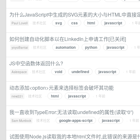
为什么JavaScript中生成的SVG元素的大小与HTML中直
svg
css
html
javascript
·
技术社区
·
· 1 年
Paul Lovell
如何创建自动化脚本以在LinkedIn上申请工作[已关闭]
automation
python
javascript
·
技术社区
·
· 1 
yoyoBantai
JS中空函数体返回什么?
void
undefined
javascript
·
技术社区
·
· 1 年前
Asleepace
动态添加<option>元素来选择标签会破坏其功能
html
javascript
·
技术社区
·
· 1 年前
new221
我一直收到TypeError:无法读取undefined的属性(读取“0”)
google-apps-script
javascript
·
技术社区
·
· 1 年前
Sam Murdock
试图使用Node.js读取我的本地html文件时,此错误的来源是