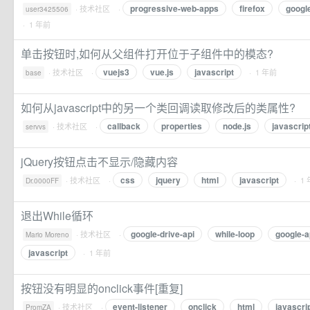
progressive-web-apps
firefox
googl
·
技术社区
·
user3425506
· 1 年前
单击按钮时,如何从父组件打开位于子组件中的模态?
vuejs3
vue.js
javascript
·
技术社区
·
· 1 年前
base
如何从javascript中的另一个类回调读取修改后的类属性?
callback
properties
node.js
javascrip
·
技术社区
·
servvs
jQuery按钮点击不显示/隐藏内容
css
jquery
html
javascript
·
技术社区
·
· 1
Dr.0000FF
退出While循环
google-drive-api
while-loop
google-a
·
技术社区
·
Mario Moreno
javascript
· 1 年前
按钮没有明显的onclick事件[重复]
event-listener
onclick
html
javascri
·
技术社区
·
PromZA