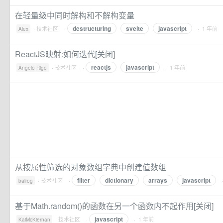
在轻量级中同时解构和不解构变量
destructuring
svelte
javascript
·
技术社区
·
· 1 年前
Alex
ReactJS映射:如何迭代[关闭]
reactjs
javascript
·
技术社区
·
· 1 年前
Ângelo Rigo
从按属性筛选的对象数组字典中创建值数组
filter
dictionary
arrays
javascript
·
技术社区
·
bairog
基于Math.random()的函数在另一个函数内不起作用[关闭]
javascript
·
技术社区
·
· 1 年前
KaiMcKiernan