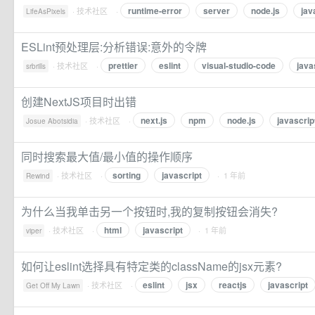
runtime-error
server
node.js
jav
·
技术社区
·
LifeAsPixels
ESLint预处理层:分析错误:意外的令牌
prettier
eslint
visual-studio-code
java
·
技术社区
·
srbrills
创建NextJS项目时出错
next.js
npm
node.js
javascrip
·
技术社区
·
Josue Abotsidia
同时搜索最大值/最小值的操作顺序
sorting
javascript
·
技术社区
·
· 1 年前
Rewind
为什么当我单击另一个按钮时,我的复制按钮会消失?
html
javascript
·
技术社区
·
· 1 年前
viper
如何让eslint选择具有特定类的className的jsx元素?
eslint
jsx
reactjs
javascript
·
技术社区
·
Get Off My Lawn