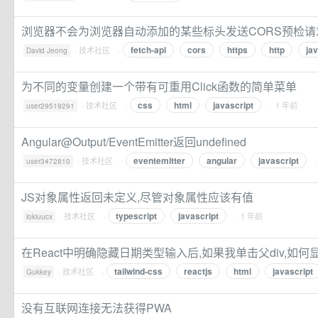
浏览器不会为浏览器自动添加的某些标头发送CORS预检请
fetch-api
cors
https
http
ja
·
技术社区
·
David Jeong
为不同的变量创建一个带有可重用Click函数的简单菜单
css
html
javascript
·
技术社区
·
· 1 年前
user29519291
Angular@Output/EventEmitter返回undefined
eventemitter
angular
javascript
·
技术社区
·
·
user3472810
JS对象属性返回未定义,尽管对象属性应该有值
typescript
javascript
·
技术社区
·
· 1 年前
lokiuucx
在React中明确隐藏日期类型输入后,如果我单击父div,如
tailwind-css
reactjs
html
javascript
·
技术社区
·
Gukkey
没有互联网连接无法获得PWA