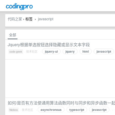
代码之家
› 标签
javascript
›
全部
Jquery根据单选按钮选择隐藏或显示文本字段
jquery-ui
jquery
html
javascript
·
技术社区
·
code-geek
如何/是否有方法使通用算法函数同时与同步和异步函数一起
asynchronous
typescript
javascript
·
技术社区
·
·
Niobos