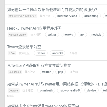
如何创建一个随着数据负载增加而自我复制的微服务?
microservices
streaming
t
·
技术社区
·
Mohammed Zubair Khan
Heroku Twitter API应用程序部署
twitter
heroku
api
node.js
·
技术社区
·
Harrison Cramer
Twitter登录结果为空
twitter
android
·
技术社区
·
· 8 年前
J.Doe
从Twitter API获取所有推文并重新推文
twitter
php
·
技术社区
·
· 8 年前
Gur Janjua
如何从Twitter API获取Twitter用户网站数据,以便我的Rail
omniauth
ruby-on-rails-5
devise
twi
·
技术社区
·
Designer
8 年前
如何将多个查询传递到tweepy bot的循环中