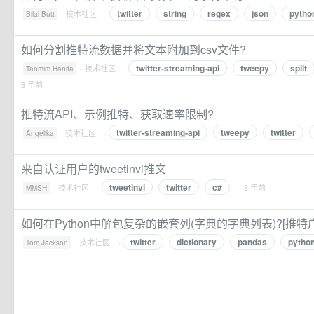
twitter
string
regex
json
pytho
·
技术社区
·
Bilal Butt
如何分割推特流数据并将文本附加到csv文件?
twitter-streaming-api
tweepy
split
·
技术社区
·
Tanmim Hanifa
8 年前
推特流API、示例推特、获取速率限制?
twitter-streaming-api
tweepy
twitter
·
技术社区
·
Angelika
来自认证用户的tweetinvi推文
tweetinvi
twitter
c#
·
技术社区
·
· 8 年前
MMSH
如何在Python中解包复杂的嵌套列(字典的字典列表)?[推特广
twitter
dictionary
pandas
pytho
·
技术社区
·
Tom Jackson