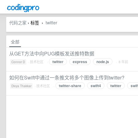
代码之家
› 标签
twitter
›
全部
从GET方法中向PUG模板发送推特数据
twitter
express
node.js
·
技术社区
·
· 8 年前
Connor D
如何在Swift中通过一条推文将多个图像上传到twitter?
twitter-share
swift4
twitter
swif
·
技术社区
·
Divya Thakkar