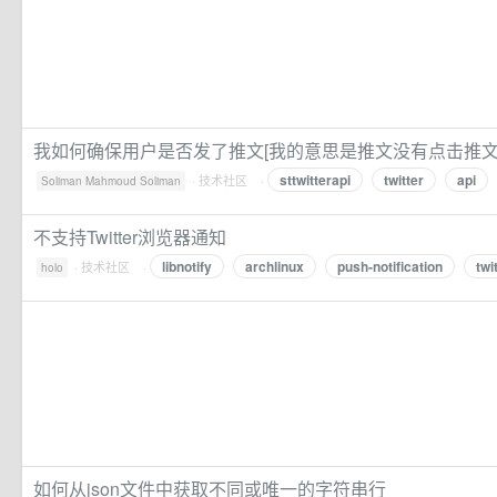
我如何确保用户是否发了推文[我的意思是推文没有点击推文
sttwitterapi
twitter
api
·
技术社区
·
Soliman Mahmoud Soliman
不支持Twitter浏览器通知
libnotify
archlinux
push-notification
twi
·
技术社区
·
holo
如何从json文件中获取不同或唯一的字符串行