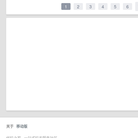
1
2
3
4
5
6
关于
移动版
代码之家 - 一站式码农服务社区