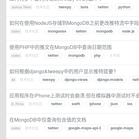
tweepy
bots
twitter
python
·
技术社区
·
·
Joshua Trimm
如何在使用NodeJS存储到MongoDB之前更改推特流中字
mongoose
twitter
mongodb
node.js
·
技术社区
·
codex
使用PHP中的推文在MongoDB中查询日期范围
twitter
mongodb
php
·
技术社区
·
· 8 年前
codex
如何根据django&tweepy中的用户显示推特提要?
tweepy
django-views
django-models
twit
·
技术社区
·
Ali
应用程序在iPhone上测试时会崩溃,但在模拟器中测试时不
twitter
swift
iphone
json
ios
·
技术社区
·
D. Finna
在MongoDB中仅查询包含值的文档
twitter
google-maps-api-3
google-maps
·
技术社区
·
codex