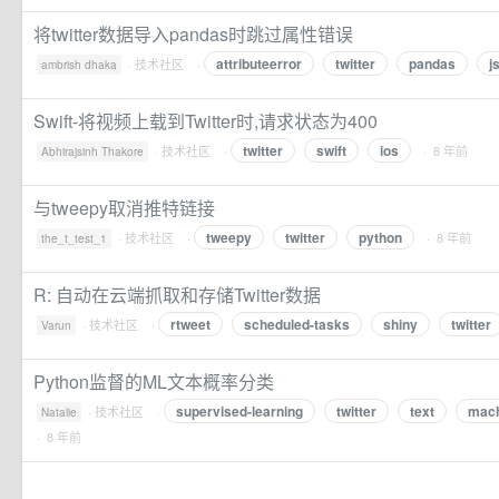
将twitter数据导入pandas时跳过属性错误
attributeerror
twitter
pandas
j
·
技术社区
·
ambrish dhaka
Swift-将视频上载到Twitter时,请求状态为400
twitter
swift
ios
·
技术社区
·
· 8 年前
Abhirajsinh Thakore
与tweepy取消推特链接
tweepy
twitter
python
·
技术社区
·
· 8 年前
the_t_test_1
R: 自动在云端抓取和存储Twitter数据
rtweet
scheduled-tasks
shiny
twitter
·
技术社区
·
Varun
Python监督的ML文本概率分类
supervised-learning
twitter
text
mach
·
技术社区
·
Natalie
· 8 年前