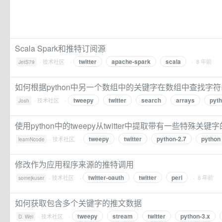
Scala Spark和推特订阅源
twitter
apache-spark
scala
·
技术社区
·
· 8 年前
JetS79
如何根据python中另一个数组中的关键字在数组中查找字符
tweepy
twitter
search
arrays
pyt
·
技术社区
·
Josh
使用python中的tweepy从twitter中提取带有一些特殊关键
tweepy
twitter
python-2.7
python
·
技术社区
·
learnNcode
修改作为应用程序来源的推特调用
twitter-oauth
twitter
perl
·
技术社区
·
· 8 年前
somejkuser
如何获取包含多个关键字的推文数据
tweepy
stream
twitter
python-3.x
·
技术社区
·
D. Wei