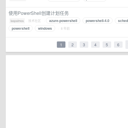
使用PowerShell创建计划任务
azure-powershell
powershell-4.0
sched
·
技术社区
·
laspalmos
powershell
windows
· 8 年前
1
2
3
4
5
6