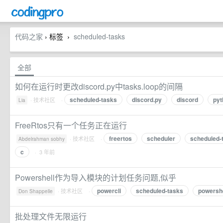
代码之家
› 标签
scheduled-tasks
›
全部
如何在运行时更改discord.py中tasks.loop的间隔
scheduled-tasks
discord.py
discord
pyt
·
技术社区
·
Lia
FreeRtos只有一个任务正在运行
freertos
scheduler
scheduled-
·
技术社区
·
Abdelrahman sobhy
c
· 3 年前
Powershell作为导入模块的计划任务问题,似乎
powercli
scheduled-tasks
powershe
·
技术社区
·
Don Shappelle
批处理文件无限运行