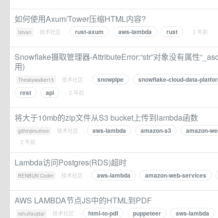
如何使用Axum/Tower压缩HTML内容?
rust-axum
aws-lambda
rust
·
技术社区
·
· 2 年前
Istvan
Snowflake摄取管理器-AttributeError:“str”对象没有属性“_asd
用)
snowpipe
snowflake-cloud-data-platfo
·
技术社区
·
Theskywalker15
rest
api
· 2 年前
将大于10mb的zip文件从S3 bucket上传到lambda函数
aws-lambda
amazon-s3
amazon-we
·
技术社区
·
githinjimuthee
· 2 年前
Lambda访问Postgres(RDS)超时
aws-lambda
amazon-web-services
·
技术社区
·
BENBUN Coder
AWS LAMBDA节点JS中的HTML到PDF
html-to-pdf
puppeteer
aws-lambda
·
技术社区
·
rahulfaujdar