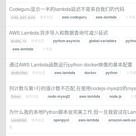
Codeguru显示一半的lambda延迟不是来自我们的代码
aws-codeguru
aws-lambda
·
技术社区
·
· 2 年前
lucky_start_izumi
AWS Lambda:异步导入和数据查询可减少延迟
python-asyncio
global-variables
pytho
·
技术社区
·
jbuddy_13
aws-lambda
· 2 年前
通过AWS Lambda函数运行python docker映像的基本配置
aws-lambda
docker
python
·
技术社区
·
· 2 年
dimButTries
列计数与第1行的值计数不匹配,在使用nodejs-mysql2的mys
node-mysql2
aws-lambda
node.js
·
技术社区
·
· 2
Ruben
为什么我的本地Python脚本会完美工作,但一旦我尝试在Lam
openpyxl
aws-lambda
amazon-web-se
·
技术社区
·
user68288
前