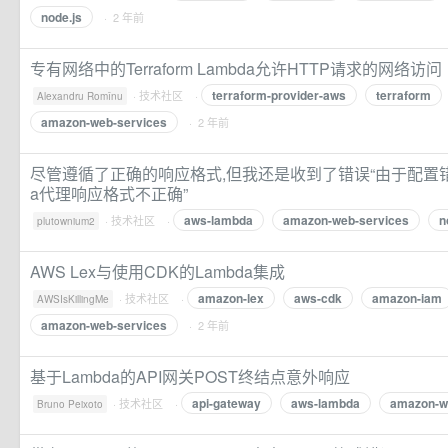
node.js
· 2 年前
专有网络中的Terraform Lambda允许HTTP请求的网络访问
terraform-provider-aws
terraform
·
技术社区
·
Alexandru Romînu
amazon-web-services
· 2 年前
尽管遵循了正确的响应格式,但我还是收到了错误“由于配置错误
a代理响应格式不正确”
aws-lambda
amazon-web-services
n
·
技术社区
·
plutownium2
AWS Lex与使用CDK的Lambda集成
amazon-lex
aws-cdk
amazon-iam
·
技术社区
·
AWSIsKillingMe
amazon-web-services
· 2 年前
基于Lambda的API网关POST终结点意外响应
api-gateway
aws-lambda
amazon-w
·
技术社区
·
Bruno Peixoto