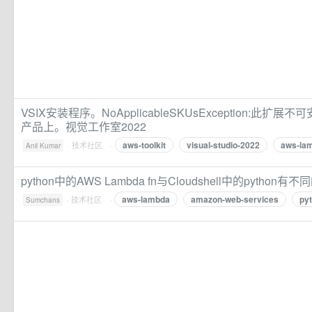
VSIX安装程序。NoApplicableSKUsException:此
产品上。视觉工作室2022
aws-toolkit
visual-studio-2022
aws-la
·
技术社区
·
Anil Kumar
python中的AWS Lambda fn与Cloudshell中的python有
aws-lambda
amazon-web-services
py
·
技术社区
·
Sumchans