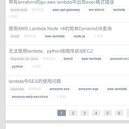
带有terraform的go-aws lambda中出现exec格式错误
aws-api-gateway
terraform
lambda
·
技术社区
·
ibrahim jamil
2 年前
使用AWS Lambda Node 18的简单DynamoDB查询
aws-lambda
node.js
·
技术社区
·
· 2 年前
ChrisP
无法使用lambda、python按顺序启动EC2
boto3
aws-lambda
amazon-ec
·
技术社区
·
Rajeshwar rao Gone
python
· 2 年前
lambda中SES的使用问题
amazon-ses
amazon-sqs
aws-lambda
·
技术社区
·
satyendra
amazon-web-services
· 2 年前
1
2
3
4
5
6