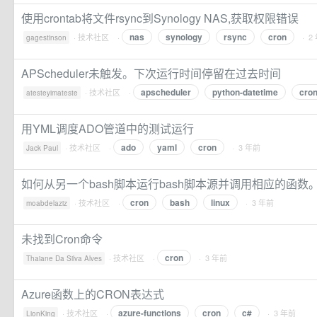
使用crontab将文件rsync到Synology NAS,获取权限错误
nas
synology
rsync
cron
·
技术社区
·
· 2
gagestinson
APScheduler未触发。下次运行时间停留在过去时间
apscheduler
python-datetime
cro
·
技术社区
·
atesteyimateste
用YML调度ADO管道中的测试运行
ado
yaml
cron
·
技术社区
·
· 3 年前
Jack Paul
如何从另一个bash脚本运行bash脚本源并调用相应的函数。通过
cron
bash
linux
·
技术社区
·
· 3 年前
moabdelaziz
未找到Cron命令
cron
·
技术社区
·
· 3 年前
Thaiane Da Silva Alves
Azure函数上的CRON表达式
azure-functions
cron
c#
·
技术社区
·
· 3 年前
LionKing