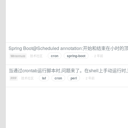
Spring Boot@Scheduled annotation:开始和结束在小时的
cron
spring-boot
·
技术社区
·
· 2 年前
Wintermute
当通过crontab运行脚本时,问题来了。在shell上手动运行时
lsf
cron
perl
·
技术社区
·
· 2 年前
PPP