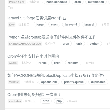
node-schedule
cron
automation
·
技术社区
·
Prakad Alpha
年前
laravel 5.5 forge任务调度cron作业
forge
cron
laravel-5
laravel
·
技术社区
·
· 8 年前
Kiow
Python:通过crontab发送电子邮件时文件附件不工作
cron
unix
python
·
技术社区
·
· 8
SAEED MAHMOOD ASLAM
Cron将任务安排在小时范围内
range
cron
random
·
技术社区
·
· 8 年前
Alshira
如何在CRON驱动的DetectDuplicate中摄取所有流文件?
apache-nifi
priority-queue
duplicates
·
技术社区
·
Val Bonn
Cron作业未每5秒刷新一次页面
cron
php
·
技术社区
·
· 8 年前
aussiedan