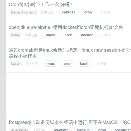
Cron每3小时不工作一次,好吗?
centos7
cron
·
技术社区
·
· 8 年前
Marcus J.Kennedy
openjdk:8-jre-alpine:-使用docker和cron定期执行jar文件
alpine
cron
docker
·
技术社区
·
· 8 年前
Vartika
通过crontab创建tmux会话时,指定。'tmux new session-d'命令
路径不起作用
tmux
cron
bash
·
技术社区
·
· 8 年前
SCoyle
Postgresql自动备份脚本在终端中运行,但不在MacOS上
pg-dump
backup
cron
postgresq
·
技术社区
·
Rayis Pianto