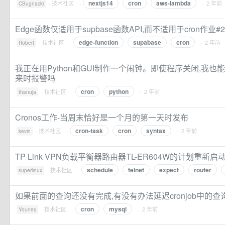
nextjs14
cron
aws-lambda
·
技术社区
·
· 2 年前
CBugnacki
Edge函数仅适用于supbase函数API,而不适用于cron作业#2
edge-function
supabase
cron
·
技术社区
·
· 2 年前
Robert
我正在用Python和GUI制作一个闹钟。即使程序关闭,我也能
来时报警吗
cron
python
·
技术社区
·
· 2 年前
thanuja
Cronos工作-当周末恰好是一个月的第一天时发布
cron-task
cron
syntax
·
技术社区
·
· 2 年前
kevin
TP Link VPN负载平衡器路由器TL-ER604W的计划重新启
schedule
telnet
expect
router
·
技术社区
·
superlinux
如果前面的查询还没有完成,有没有办法延迟cronjob中的查
cron
mysql
·
技术社区
·
· 2 年前
Younes