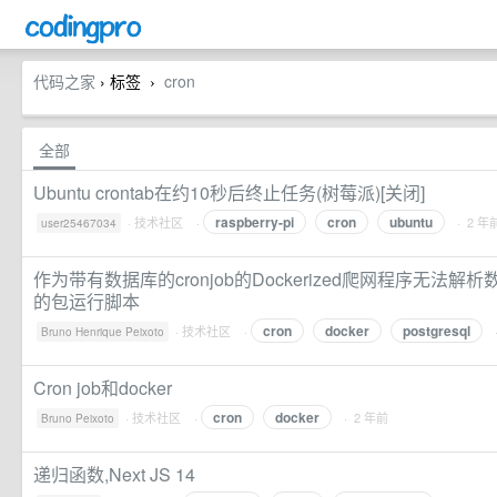
代码之家
› 标签
cron
›
全部
Ubuntu crontab在约10秒后终止任务(树莓派)[关闭]
raspberry-pi
cron
ubuntu
·
技术社区
·
· 2 年
user25467034
作为带有数据库的cronjob的Dockerized爬网程序无法
的包运行脚本
cron
docker
postgresql
·
技术社区
·
Bruno Henrique Peixoto
Cron job和docker
cron
docker
·
技术社区
·
· 2 年前
Bruno Peixoto
递归函数,Next JS 14