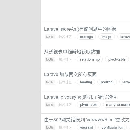
Laravel storeAs()存储问题中的图像
storage
image
larav
·
技术社区
·
McRui
从透视表中雄辩地获取数据
relationship
pivot-table
·
技术社区
·
McRui
Laravel加载两次所有页面
loading
redirect
lara
·
技术社区
·
McRui
Laravel pivot sync()附加了错误的值
pivot-table
many-to-man
·
技术社区
·
McRui
由于502网关错误,将/var/www/html/更改为/v
vagrant
configuration
·
技术社区
·
McRui