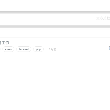
文章总数
正常工作
cron
laravel
php
· 8 月前