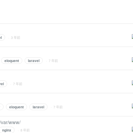
el
· 3 年前
eloquent
laravel
· 7 年前
vel
· 7 年前
y
eloquent
laravel
· 7 年前
ar/www/
nginx
· 8 年前