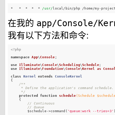
*   *  *  *  * 
/usr/
local/bin/php /home/my-projec
在我的
app/Console/Ke
我有以下方法和命令:
<?php
namespace
App
\
Console
;

use
Illuminate
\
Console
\
Scheduling
\
Schedule
use
Illuminate
\
Foundation
\
Console
\
Kernel
as
Conso
class
Kernel
extends
ConsoleKernel
{

/**

     * Define the application's command schedule.

     */
protected
function
schedule
(Schedule $schedul
{

// Continuous
// Queue
        $schedule->command(
'queue:work --tries=3'