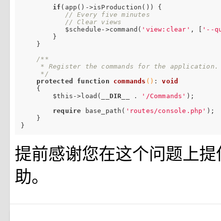
if
(app()->isProduction()) {

// Every five minutes
// Clear views
           $schedule->command(
'view:clear'
, [
'--q
        }

    }

/**

     * Register the commands for the application.

     */
protected
function
commands
()
: 
void
{

        $this->load(
__DIR__
 . 
'/Commands'
);

require
 base_path(
'routes/console.php'
);

    }

提前感谢您在这个问题上提
助。