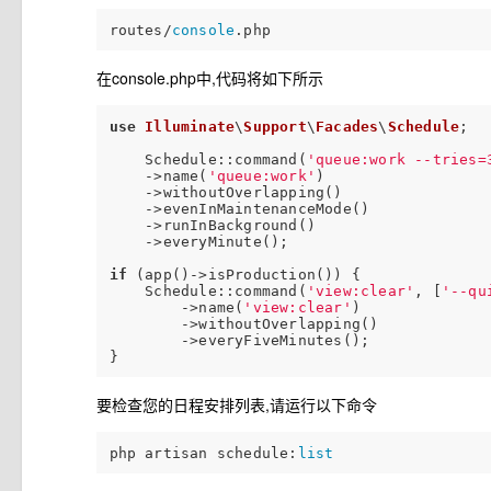
routes/
console
在console.php中,代码将如下所示
use
Illuminate
\
Support
\
Facades
\
Schedule
;

    Schedule::command(
'queue:work --tries=
    ->name(
'queue:work'
)

    ->withoutOverlapping()

    ->evenInMaintenanceMode()

    ->runInBackground()

    ->everyMinute();

if
 (app()->isProduction()) {

    Schedule::command(
'view:clear'
, [
'--qu
        ->name(
'view:clear'
)  

        ->withoutOverlapping()

        ->everyFiveMinutes();

要检查您的日程安排列表,请运行以下命令
php artisan schedule:
list