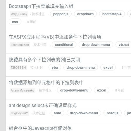
Bootstrap4下拉菜单填充输入组
popper.js
dropdown
bootstrap-4
·
技术社区
·
Willy_Sunny
css
· 8 年前
在ASPX应用程序(VB)中添加条件下拉列表项
conditional
drop-down-menu
vb.net
·
技术社区
·
user3580480
隐藏具有多个下拉列表的列[已关闭]
vba
drop-down-menu
excel
·
技术社区
·
· 8 年前
T.BOBBEH
将数据添加到单元格中的下拉列表中
drop-down-menu
excel
·
技术社区
·
· 8 年前
Artem Moiseenko
ant design select未正确设置样式
antd
drop-down-menu
reactjs
ja
·
技术社区
·
troglodyte07
组合框中的Javascript存储对象