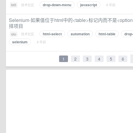
drop-down-menu
javascript
·
技术社区
·
· 8 年前
MrB
Selenium-如果值位于html中的<table>标记内而不是<opt
择项目
html-select
automation
html-table
drop
·
技术社区
·
sjkp
selenium
· 8 年前
1
2
3
4
5
6