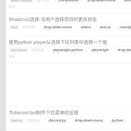
css-position
drop-down-menu
but
·
技术社区
·
MaÅ¥o Valapka
年前
Shadcn/ui选择-当用户选择项目时更改状态
drop-down-menu
select
next.js
reactj
·
技术社区
·
Santi
使用python player从选择下拉列表中选择一个值
playwright-python
playwright
drop-d
·
技术社区
·
João Bosco
年前
为discord bot制作下拉菜单时出错
discord.py
drop-down-menu
python
·
技术社区
·
·
Xeschoz