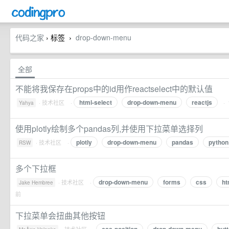
代码之家
› 标签
drop-down-menu
›
全部
不能将我保存在props中的id用作reactselect中的默认值
html-select
drop-down-menu
reactjs
·
技术社区
·
·
Yahya
使用plotly绘制多个pandas列,并使用下拉菜单选择列
plotly
drop-down-menu
pandas
python
·
技术社区
·
RSW
多个下拉框
drop-down-menu
forms
css
ht
·
技术社区
·
Jake Hembree
前
下拉菜单会扭曲其他按钮