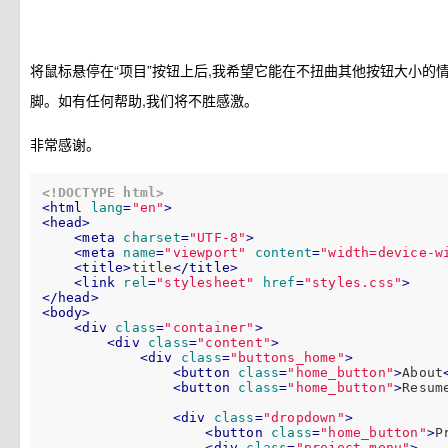
将鼠标悬停在“项目”按钮上后,我希望它能在不扭曲其他按钮大小的
脚。如有任何帮助,我们将不胜感激。
非常感谢。
<!DOCTYPE html>
<
html
lang
=
"en"
>
<
head
>
<
meta
charset
=
"UTF-8"
>
<
meta
name
=
"viewport"
content
=
"width=device-w
<
title
>
title
</
title
>
<
link
rel
=
"stylesheet"
href
=
"styles.css"
>
</
head
>
<
body
>
<
div
class
=
"container"
>
<
div
class
=
"content"
>
<
div
class
=
"buttons_home"
>
<
button
class
=
"home_button"
>
About
<
button
class
=
"home_button"
>
Resum
<
div
class
=
"dropdown"
>
<
button
class
=
"home_button"
>
P
<
div
class
=
"project_menu"
>