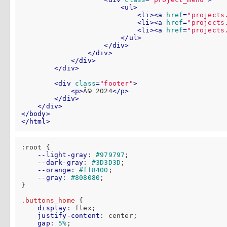
<
ul
>
<
li
>
<
a
href
=
"projects
<
li
>
<
a
href
=
"projects
<
li
>
<
a
href
=
"projects
</
ul
>
</
div
>
</
div
>
</
div
>
</
div
>
<
div
class
=
"footer"
>
<
p
>
Â© 2024
</
p
>
</
div
>
</
div
>
</
body
>
</
html
>
:root
 {

--light-gray
: 
#979797
;

--dark-gray
: 
#3D3D3D
;

--orange
: 
#ff8400
;

--gray
: 
#808080
;

}

.buttons_home
 {

display
: flex;

justify-content
: center;

gap
: 
5%
;
