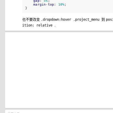
gap
: 
5%
;

margin-top
: 
10%
;

也不要改变
到
.dropdown:hover .project_menu
pos
.
ition: relative