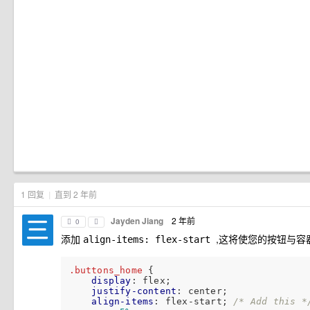
1 回复
|
直到 2 年前
Jayden Jiang
2 年前
0
添加
,这将使您的按钮与容
align-items: flex-start
.buttons_home
 {

display
: flex;

justify-content
: center;

align-items
: flex-start; 
/* Add this *