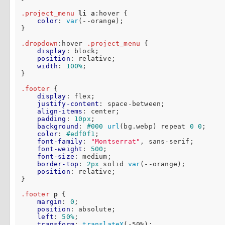
.project_menu
li
a
:hover
 {

color
: 
var
(--orange);

}

.dropdown
:hover
.project_menu
 {

display
: block;

position
: relative;

width
: 
100%
;

}

.footer
 {

display
: flex;

justify-content
: space-between;

align-items
: center;

padding
: 
10px
;

background
: 
#000
url
(bg.webp) repeat 
0
0
;

color
: 
#edf0f1
;

font-family
: 
"Montserrat"
, sans-serif;

font-weight
: 
500
;

font-size
: medium;

border-top
: 
2px
 solid 
var
(--orange);

position
: relative;

}

.footer
p
 {

margin
: 
0
;

position
: absolute;

left
: 
50%
;

transform
: 
translateX
(-50%);
