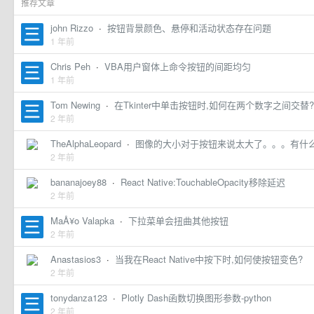
推荐文章
john Rizzo
·
按钮背景颜色、悬停和活动状态存在问题
1 年前
Chris Peh
·
VBA用户窗体上命令按钮的间距均匀
1 年前
Tom Newing
·
在Tkinter中单击按钮时,如何在两个数字之间交替?
2 年前
TheAlphaLeopard
·
图像的大小对于按钮来说太大了。。。有什么
2 年前
bananajoey88
·
React Native:TouchableOpacity移除延迟
2 年前
MaÅ¥o Valapka
·
下拉菜单会扭曲其他按钮
2 年前
Anastasios3
·
当我在React Native中按下时,如何使按钮变色?
2 年前
tonydanza123
·
Plotly Dash函数切换图形参数-python
2 年前