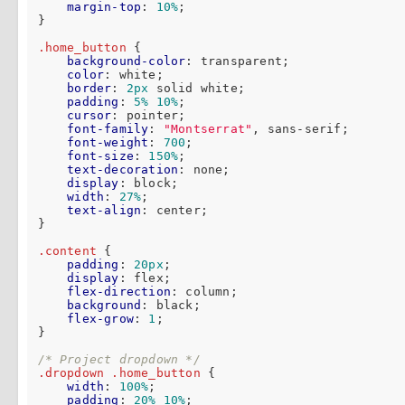
margin-top
: 
10%
;

}

.home_button
 {

background-color
: transparent;

color
: white;

border
: 
2px
 solid white;

padding
: 
5%
10%
;

cursor
: pointer;

font-family
: 
"Montserrat"
, sans-serif;

font-weight
: 
700
;

font-size
: 
150%
;

text-decoration
: none;

display
: block;

width
: 
27%
;

text-align
: center;

}

.content
 {

padding
: 
20px
;

display
: flex;

flex-direction
: column;

background
: black;

flex-grow
: 
1
;

}

/* Project dropdown */
.dropdown
.home_button
 {

width
: 
100%
;

padding
: 
20%
10%
;
