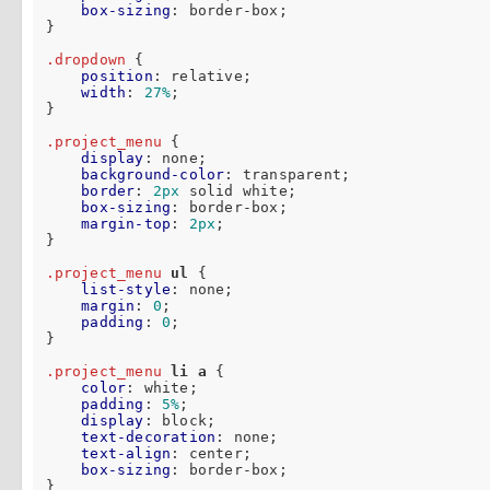
box-sizing
: border-box;

}

.dropdown
 {

position
: relative;

width
: 
27%
;

}

.project_menu
 {

display
: none;

background-color
: transparent;

border
: 
2px
 solid white;

box-sizing
: border-box;

margin-top
: 
2px
;    

}

.project_menu
ul
 {

list-style
: none;

margin
: 
0
;

padding
: 
0
;

}

.project_menu
li
a
 {

color
: white;

padding
: 
5%
;

display
: block;

text-decoration
: none;

text-align
: center;

box-sizing
: border-box;

}
