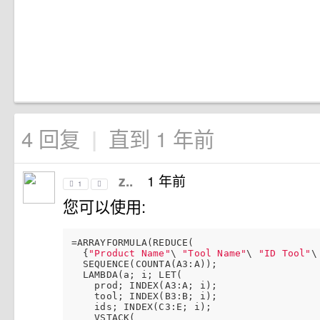
4 回复
直到 1 年前
|
1 年前
z..
1
您可以使用:
=ARRAYFORMULA(REDUCE(

  {
"Product Name"
\ 
"Tool Name"
\ 
"ID Tool"
\
  SEQUENCE(COUNTA(A3:A));

  LAMBDA(a; i; LET(

    prod; INDEX(A3:A; i);

    tool; INDEX(B3:B; i);

    ids; INDEX(C3:E; i);

    VSTACK(
