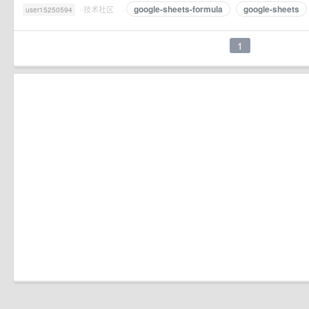
google-sheets-formula
google-sheets
·
技术社区
·
user15250594
1