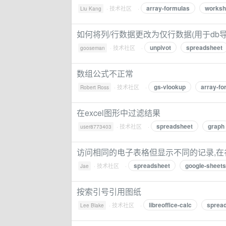
array-formulas
worksh
·
技术社区
·
Liu Kang
如何将列/行数据更改为仅行数据(用于db导
unpivot
spreadsheet
·
技术社区
·
gooseman
数组公式不正常
gs-vlookup
array-fo
·
技术社区
·
Robert Ross
在excel图形中过滤结果
spreadsheet
graph
·
技术社区
·
user8773403
访问相同的电子表格但显示不同的记录,在
spreadsheet
google-sheets
·
技术社区
·
Jae
按索引号引用图纸
libreoffice-calc
sprea
·
技术社区
·
Lee Blake