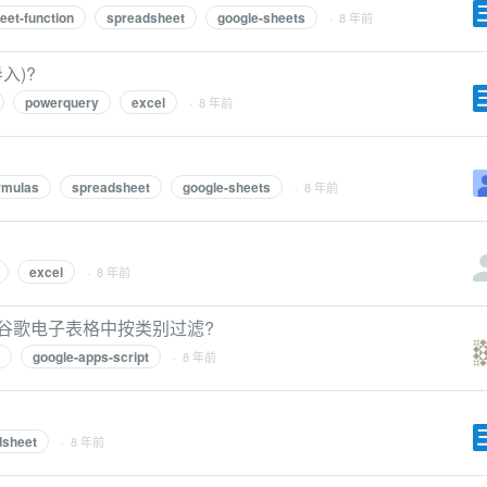
eet-function
spreadsheet
google-sheets
· 8 年前
入)?
powerquery
excel
· 8 年前
rmulas
spreadsheet
google-sheets
· 8 年前
excel
· 8 年前
谷歌电子表格中按类别过滤?
google-apps-script
· 8 年前
dsheet
· 8 年前