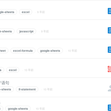
gle-sheets
excel
· 9 年前
e-sheets
javascript
· 9 年前
heet
excel-formula
google-sheets
· 10 年前
s
excel
· 10 年前
IF语句
e-sheets
if-statement
· 10 年前
集
t
google-sheets
· 10 年前