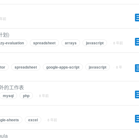
 年前
计划)
azy-evaluation
spreadsheet
arrays
javascript
· 8 年前
tor
spreadsheet
google-apps-script
javascript
· 8 年
额外的工作表
mysql
php
· 8 年前
gle-sheets
excel
· 8 年前
ula