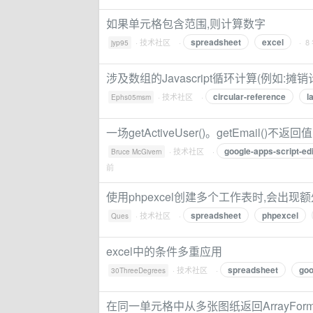
如果单元格包含范围,则计算数字
spreadsheet
excel
·
技术社区
·
· 8
jyp95
涉及数组的Javascript循环计算(例如:摊销
circular-reference
l
·
技术社区
·
Ephs05msm
一场getActiveUser()。getEmail()不返回值
google-apps-script-edi
·
技术社区
·
Bruce McGivern
前
使用phpexcel创建多个工作表时,会出现
spreadsheet
phpexcel
·
技术社区
·
Ques
excel中的条件多重应用
spreadsheet
goo
·
技术社区
·
30ThreeDegrees
在同一单元格中从多张图纸返回ArrayForm