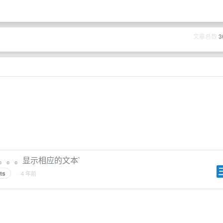
文章总数
3
。。。显示相应的文本`
ts
· 4 年前