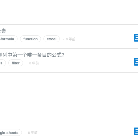
元素
-formula
function
excel
· 8 年前
测列中第一个唯一条目的公式?
ts
filter
· 8 年前
gle-sheets
· 8 年前