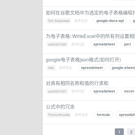
如何在谷歌文档中为选定的电子表格编程
google-docs-api
g
·
技术社区
·
Tom Smykowski
为电子表格::WriteExcel中的所有列设置
spreadsheet
perl
·
技术社区
·
user2201935
google电子表格json格式(如何打开)
spreadsheet
google-sheet
·
技术社区
·
miku
对具有相同名称和值的行求和
spreadsheet
excel
·
技术社区
·
user2051347
公式中的冗余
formula
spreadsh
·
技术社区
·
TheIronKnuckle
1
2