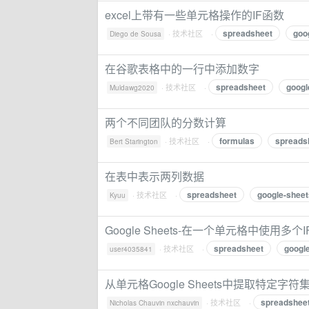
excel上带有一些单元格操作的IF函数
spreadsheet
goo
·
技术社区
·
Diego de Sousa
在谷歌表格中的一行中添加数字
spreadsheet
googl
·
技术社区
·
Muldawg2020
两个不同团队的分数计算
formulas
spreads
·
技术社区
·
Bert Starington
在表中表示两列数据
spreadsheet
google-sheet
·
技术社区
·
Kyuu
Google Sheets-在一个单元格中使用多个
spreadsheet
googl
·
技术社区
·
user4035841
从单元格Google Sheets中提取特定字符
spreadshee
·
技术社区
·
Nicholas Chauvin nxchauvin