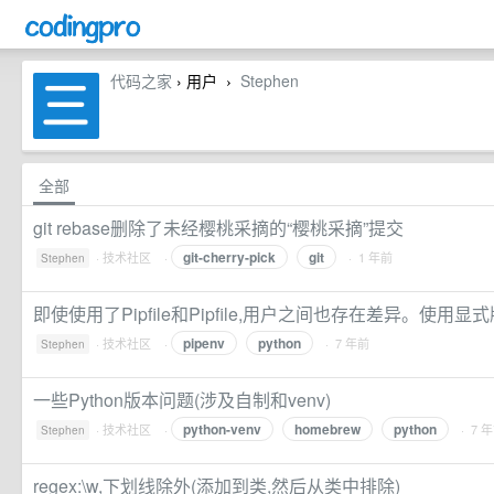
代码之家
› 用户
Stephen
›
全部
git rebase删除了未经樱桃采摘的“樱桃采摘”提交
git-cherry-pick
git
·
技术社区
·
· 1 年前
Stephen
即使使用了Pipfile和Pipfile,用户之间也存在差异。使用显
pipenv
python
·
技术社区
·
· 7 年前
Stephen
一些Python版本问题(涉及自制和venv)
python-venv
homebrew
python
·
技术社区
·
· 7 
Stephen
regex:\w,下划线除外(添加到类,然后从类中排除)