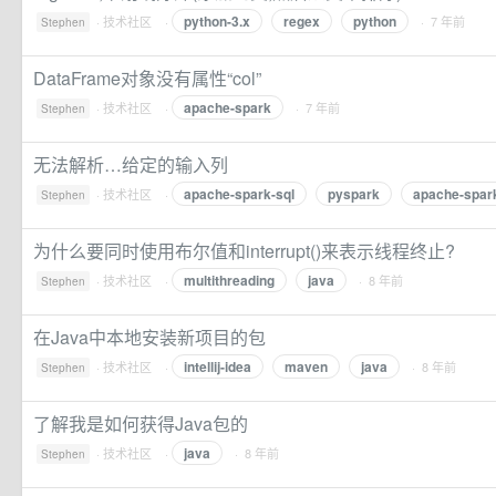
python-3.x
regex
python
·
技术社区
·
· 7 年前
Stephen
DataFrame对象没有属性“col”
apache-spark
·
技术社区
·
· 7 年前
Stephen
无法解析…给定的输入列
apache-spark-sql
pyspark
apache-spar
·
技术社区
·
Stephen
为什么要同时使用布尔值和interrupt()来表示线程终止?
multithreading
java
·
技术社区
·
· 8 年前
Stephen
在Java中本地安装新项目的包
intellij-idea
maven
java
·
技术社区
·
· 8 年前
Stephen
了解我是如何获得Java包的
java
·
技术社区
·
· 8 年前
Stephen