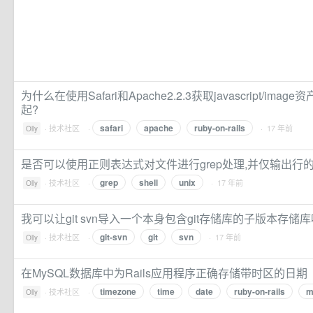
为什么在使用Safari和Apache2.2.3获取javascript/im
起?
safari
apache
ruby-on-rails
·
技术社区
·
· 17 年前
Olly
是否可以使用正则表达式对文件进行grep处理,并仅输出行
grep
shell
unix
·
技术社区
·
· 17 年前
Olly
我可以让git svn导入一个本身包含git存储库的子版本存储库
git-svn
git
svn
·
技术社区
·
· 17 年前
Olly
在MySQL数据库中为Rails应用程序正确存储带时区的日期
timezone
time
date
ruby-on-rails
m
·
技术社区
·
Olly