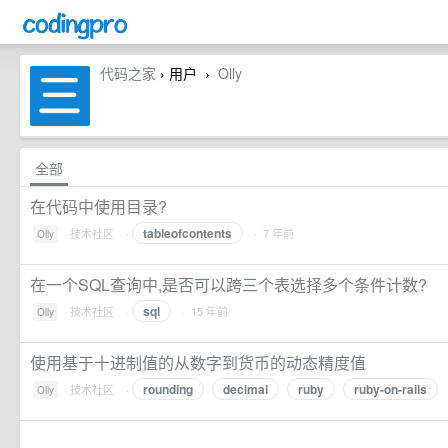
代码之家
› 用户
Olly
›
全部
在代码中使用目录?
tableofcontents
·
技术社区
·
· 7 年前
Olly
在一个SQL查询中,是否可以跨三个表选择多个条件计数?
sql
·
技术社区
·
· 15 年前
Olly
使用基于十进制值的从数字到货币的动态精度值
rounding
decimal
ruby
ruby-on-rails
·
技术社区
·
Olly