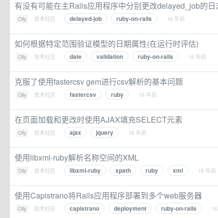
有没有可能在主Rails应用程序中分别更改delayed_job的
delayed-job
ruby-on-rails
·
技术社区
·
· 16 年前
Olly
如何根据特定范围验证模型的日期属性(在运行时评估)
date
validation
ruby-on-rails
·
技术社区
·
· 16 年前
Olly
克服了使用fastercsv gem进行csv解析的基本问题
fastercsv
ruby
·
技术社区
·
· 16 年前
Olly
在页面加载和更改时使用AJAX填充SELECT元素
ajax
jquery
·
技术社区
·
· 16 年前
Olly
使用libxml-ruby解析名称空间的XML
libxml-ruby
xpath
ruby
xml
·
技术社区
·
· 16 年前
Olly
使用Capistrano将Rails应用程序部署到多个web服务器
capistrano
deployment
ruby-on-rails
·
技术社区
·
· 1
Olly