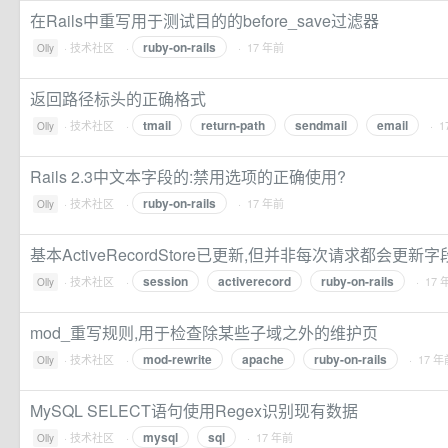
在Rails中重写用于测试目的的before_save过滤器
ruby-on-rails
·
技术社区
·
· 17 年前
Olly
返回路径标头的正确格式
tmail
return-path
sendmail
email
·
技术社区
·
· 1
Olly
Rails 2.3中文本字段的:禁用选项的正确使用?
ruby-on-rails
·
技术社区
·
· 17 年前
Olly
基本ActiveRecordStore已更新,但并非每次请求都会更新字
session
activerecord
ruby-on-rails
·
技术社区
·
· 17 
Olly
mod_重写规则,用于检查除某些子域之外的维护页
mod-rewrite
apache
ruby-on-rails
·
技术社区
·
· 17 年
Olly
MySQL SELECT语句使用Regex识别现有数据
mysql
sql
·
技术社区
·
· 17 年前
Olly