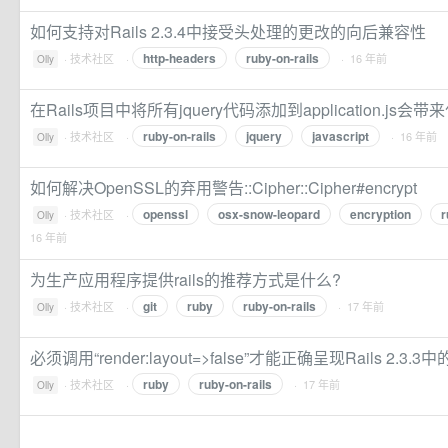
如何支持对Rails 2.3.4中接受头处理的更改的向后兼容性
http-headers
ruby-on-rails
·
技术社区
·
· 16 年前
Olly
在Rails项目中将所有jquery代码添加到application.js
ruby-on-rails
jquery
javascript
·
技术社区
·
· 16 年前
Olly
如何解决OpenSSL的弃用警告::Cipher::Cipher#encrypt
openssl
osx-snow-leopard
encryption
r
·
技术社区
·
Olly
16 年前
为生产应用程序提供rails的推荐方式是什么?
git
ruby
ruby-on-rails
·
技术社区
·
· 17 年前
Olly
必须调用“render:layout=>false”才能正确呈现Rails 2.3.3中
ruby
ruby-on-rails
·
技术社区
·
· 17 年前
Olly