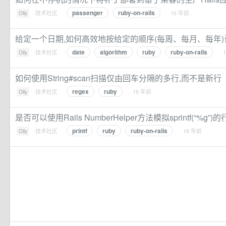
passenger
ruby-on-rails
·
技术社区
·
· 16 年前
Olly
给定一个日期,如何高效地按给定的顺序(每周、每月、每年)
date
algorithm
ruby
ruby-on-rails
·
技术社区
·
· 
Olly
如何使用String#scan扫描仅由回车分隔的多行,而不是新行
regex
ruby
·
技术社区
·
· 16 年前
Olly
是否可以使用Rails NumberHelper方法模拟sprintf(“%g”)
printf
ruby
ruby-on-rails
·
技术社区
·
· 16 年前
Olly