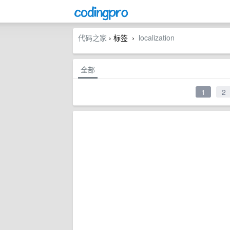
代码之家
› 标签
localization
›
全部
1
2