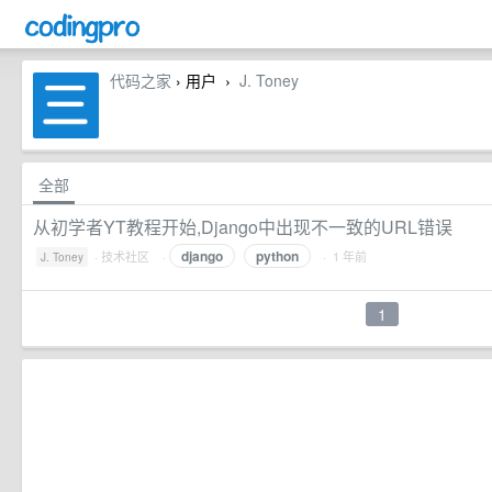
代码之家
› 用户
J. Toney
›
全部
从初学者YT教程开始,Django中出现不一致的URL错误
django
python
·
技术社区
·
· 1 年前
J. Toney
1