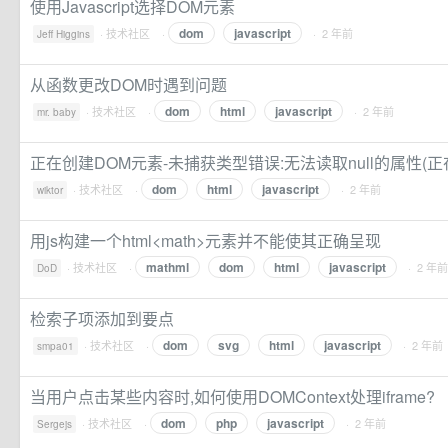
使用Javascript选择DOM元素
dom
javascript
·
技术社区
·
· 2 年前
Jeff Higgins
从函数更改DOM时遇到问题
dom
html
javascript
·
技术社区
·
· 2 年前
mr. baby
正在创建DOM元素-未捕获类型错误:无法读取null的属性(正在读取“
dom
html
javascript
·
技术社区
·
· 2 年前
wiktor
用js构建一个html<math>元素并不能使其正确呈现
mathml
dom
html
javascript
·
技术社区
·
· 2 年前
DoD
检索子项添加到要点
dom
svg
html
javascript
·
技术社区
·
· 2 年前
smpa01
当用户点击某些内容时,如何使用DOMContext处理iframe?
dom
php
javascript
·
技术社区
·
· 2 年前
Sergejs