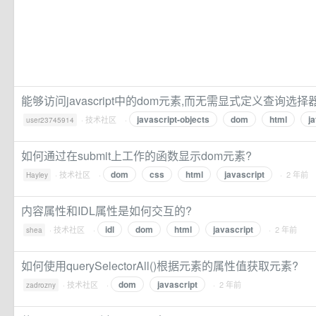
能够访问javascript中的dom元素,而无需显式定义查询选择
javascript-objects
dom
html
j
·
技术社区
·
user23745914
如何通过在submit上工作的函数显示dom元素?
dom
css
html
javascript
·
技术社区
·
· 2 年前
Hayley
内容属性和IDL属性是如何交互的?
idl
dom
html
javascript
·
技术社区
·
· 2 年前
shea
如何使用querySelectorAll()根据元素的属性值获取元素?
dom
javascript
·
技术社区
·
· 2 年前
zadrozny