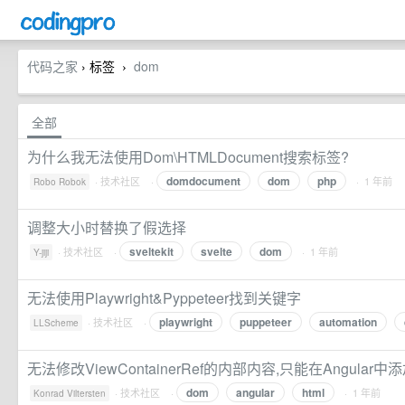
代码之家
› 标签
dom
›
全部
为什么我无法使用Dom\HTMLDocument搜索标签?
domdocument
dom
php
·
技术社区
·
· 1 年前
Robo Robok
调整大小时替换了假选择
sveltekit
svelte
dom
·
技术社区
·
· 1 年前
Y-jiji
无法使用Playwright&Pyppeteer找到关键字
playwright
puppeteer
automation
·
技术社区
·
LLScheme
无法修改ViewContainerRef的内部内容,只能在Angular中
dom
angular
html
·
技术社区
·
· 1 年前
Konrad Viltersten