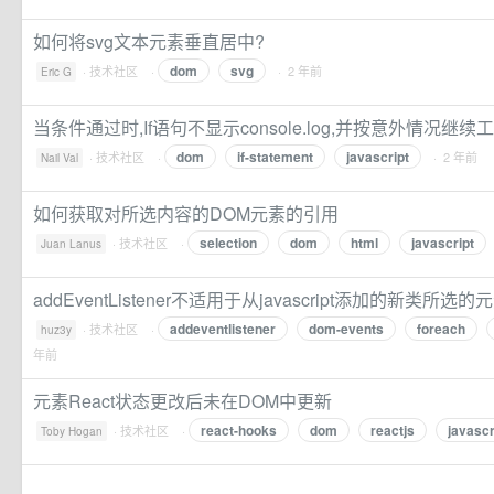
如何将svg文本元素垂直居中?
dom
svg
·
技术社区
·
· 2 年前
Eric G
当条件通过时,If语句不显示console.log,并按意外情况继续
dom
if-statement
javascript
·
技术社区
·
· 2 年前
Nail Val
如何获取对所选内容的DOM元素的引用
selection
dom
html
javascript
·
技术社区
·
Juan Lanus
addEventListener不适用于从javascript添加的新类所选的
addeventlistener
dom-events
foreach
·
技术社区
·
huz3y
年前
元素React状态更改后未在DOM中更新
react-hooks
dom
reactjs
javascr
·
技术社区
·
Toby Hogan