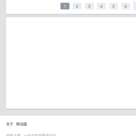
1
2
3
4
5
6
关于
移动版
代码之家 - 一站式码农服务社区