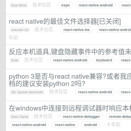
·
技术社区
·
expo
react-native-android
react
Dave Birnie
react native的最佳文件选择器[已关闭]
·
技术社区
·
react-native-ios
react-native-andro
unknown123
年前
反应本机道具,键盘隐藏事件中的参考值未
·
技术社区
·
react-native-android
keyboard
react
Dude
python 3是否与react native兼容?或者
档的建议安装python 2吗?
·
技术社区
·
react-native-android
react
GD- Ganesh Deshmukh
在windows中连接到远程调试器时响应
·
技术社区
·
react-native-debugger
remote-debu
Sarun Dahal
· 8 年前
react-native-android
react-native
android