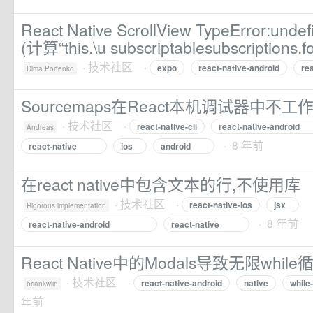
React Native ScrollView TypeError:u
(计算“this.\u subscriptablesubscriptions.f
·
技术社区
·
expo
react-native-android
re
Dima Portenko
Sourcemaps在React本机调试器中不工
·
技术社区
·
react-native-cli
react-native-android
Andreas
· 8 年前
react-native
ios
android
在react native中包含文本的行,不使用库
·
技术社区
·
react-native-ios
jsx
Rigorous implementation
· 8 年前
react-native-android
react-native
React Native中的Modals导致无限while
·
技术社区
·
react-native-android
native
while
briankwlin
年前