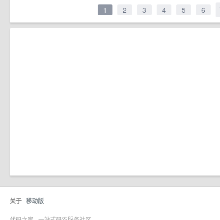
1
2
3
4
5
6
关于
移动版
代码之家 - 一站式码农服务社区