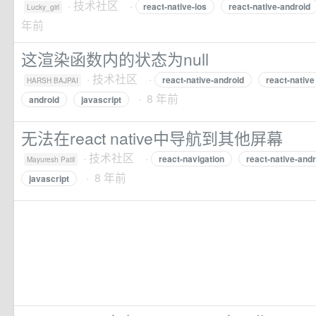
·
技术社区
·
react-native-ios
react-native-android
Lucky_girl
年前
这渲染函数内的状态为null
·
技术社区
·
react-native-android
react-native
HARSH BAJPAI
· 8 年前
android
javascript
无法在react native中导航到其他屏幕
·
技术社区
·
react-navigation
react-native-andr
Mayuresh Patil
· 8 年前
javascript