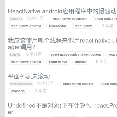
ReactNative android应用程序中的慢速
·
技术社区
·
react-native-navigation
react-native-fla
Adnan Ali
· 8 年前
react-native-android
react-redux
react-native
我应该使用哪个线程来调用react native u
ager调用?
·
技术社区
·
react-native-native-ui-component
react
SudoPlz
· 8 年前
react-native-android
react-native
android
平面列表未滚动
·
技术社区
·
react-native-android
react-nati
matthiasgoossens
· 8 年前
javascript
Undefined不是对象(正在计算“\u react.Pro
er”