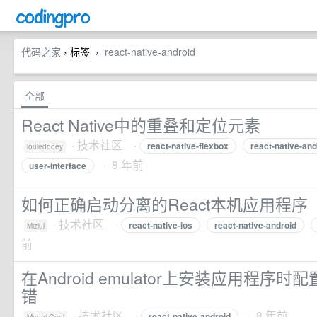
代码之家
› 标签
react-native-android
›
全部
React Native中的重叠和定位元素
·
技术社区
·
react-native-flexbox
react-native-and
louiedooey
· 8 年前
user-interface
如何正确启动分离的React本机应用程序
·
技术社区
·
react-native-ios
react-native-android
Mizlul
前
在Android emulator上安装应用程序
错
·
技术社区
·
· 8 年前
react-native-android