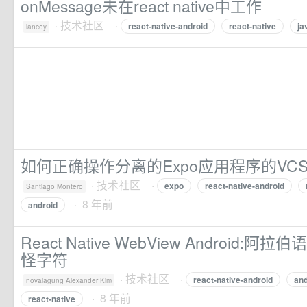
onMessage未在react native中工作
·
技术社区
·
react-native-android
react-native
ja
lancey
如何正确操作分离的Expo应用程序的VC
·
技术社区
·
expo
react-native-android
Santiago Montero
· 8 年前
android
React Native WebView Android:
怪字符
·
技术社区
·
react-native-android
an
novalagung Alexander Kim
· 8 年前
react-native