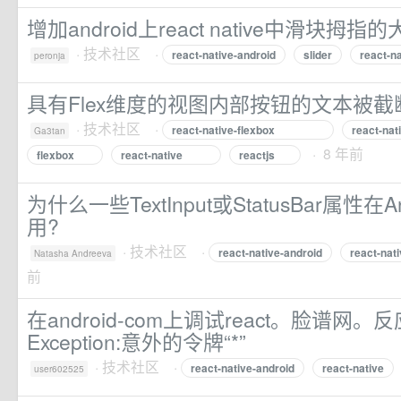
增加android上react native中滑块拇指
·
技术社区
·
react-native-android
slider
react-na
peronja
具有Flex维度的视图内部按钮的文本被截
·
技术社区
·
react-native-flexbox
react-nat
Ga3tan
· 8 年前
flexbox
react-native
reactjs
为什么一些TextInput或StatusBar属性在
用?
·
技术社区
·
react-native-android
react-nat
Natasha Andreeva
前
在android-com上调试react。脸谱网
Exception:意外的令牌“*”
·
技术社区
·
react-native-android
react-native
user602525