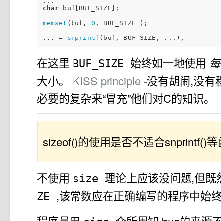
char
 buf[BUF_SIZE];

memset
(buf, 
0
, BUF_SIZE );

... = 
snprintf
在这里
始终如一地使用
每
BUF_SIZE
大小。
KISS principle
-没有胡闹,没
必要的复杂来“冒充”他们对C的知识。
sizeof()的使用是否不适合snprintf()
不使用
理论上应该没问题,但既
size
,该常数应在正确编写的程序中始
ZE
程序员用
众所周知,bug的来