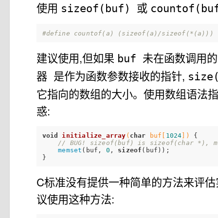
使用
或
sizeof(buf)
countof(b
#define countof(a) (sizeof(a)/sizeof(*(a)))
建议使用,但如果
未在函数调用
buf
是作为函数参数接收的指针,
器
size
它指向的数组的大小。使用数组语法
惑:
void
initialize_array
(
char
 buf[
1024
])
{

// BUG! sizeof(buf) is sizeof(char *), m
memset
(buf, 
0
, 
sizeof
(buf));

C标准没有提供一种简单的方法来评估
议使用这种方法: