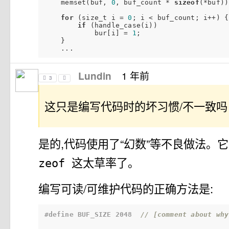
    memset(buf, 
0
, buf_count * 
sizeof
(*buf))
for
 (size_t i = 
0
; i < buf_count; i++) {

if
 (handle_case(i))

            bur[i] = 
1
;

    }

1 年前
Lundin
3
这只是编写代码时的坏习惯/不一致吗
是的,代码使用了“幻数”等不良做法。
这太草率了。
zeof
编写可读/可维护代码的正确方法是:
#
define
 BUF_SIZE 2048  
// [comment about why