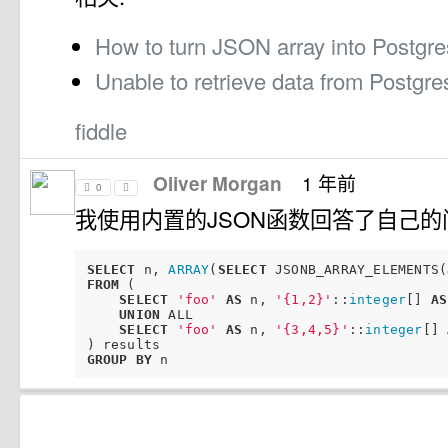
How to turn JSON array into Postgre
Unable to retrieve data from Postgr
fiddle
1 年前
Oliver Morgan
0
我使用内置的JSON函数回答了自己的
SELECT
 n, 
ARRAY
(
SELECT
 JSONB_ARRAY_ELEMENTS(
FROM
 (

SELECT
'foo'
AS
 n, 
'{1,2}'
::
integer
[] 
AS
UNION
 ALL

SELECT
'foo'
AS
 n, 
'{3,4,5}'
::
integer
[] 
GROUP
BY