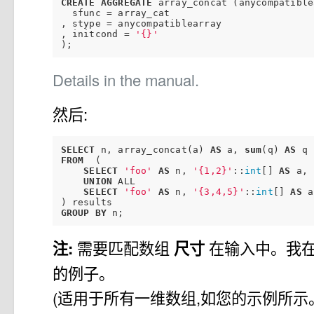
CREATE
AGGREGATE
 array_concat (anycompatible
  sfunc = array_cat

, stype = anycompatiblearray

, initcond = 
'{}'
Details in the manual.
然后:
SELECT
 n, array_concat(a) 
AS
 a, 
sum
(q) 
AS
FROM
  (

SELECT
'foo'
AS
 n, 
'{1,2}'
::
int
[] 
AS
 a, 
UNION
 ALL

SELECT
'foo'
AS
 n, 
'{3,4,5}'
::
int
[] 
AS
 a
GROUP
BY
注:
需要匹配数组
尺寸
在输入中。我
的例子。
(适用于所有一维数组,如您的示例所示