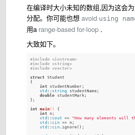
在编译时大小未知的数组,因为这会
分配。你可能也想
avoid
using na
用a
range-based for-loop
.
大致如下。
#
include
<iostream>
#
include
<string>
#
include
<vector>
struct
 Student

{

int
 studentNumber;

std
::
string
 studentName;

double
 studentMark;

};

int
main
()
{

int
 n;

std
::
cout
 << 
"How many elements will t
std
::
cin
 >> n;

std
::
cin
.ignore();
