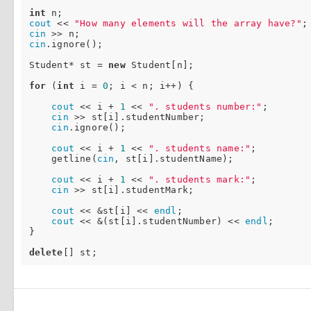
int
cout
 << 
"How many elements will the array have?"
cin
cin
.ignore();

Student* st = 
new
 Student[n];

for
 (
int
 i = 
0
; i < n; i++) {

cout
 << i + 
1
 << 
". students number:"
;

cin
 >> st[i].studentNumber;

cin
.ignore();

cout
 << i + 
1
 << 
". students name:"
;

    getline(
cin
, st[i].studentName);

cout
 << i + 
1
 << 
". students mark:"
;

cin
 >> st[i].studentMark;

cout
 << &st[i] << 
endl
;

cout
 << &(st[i].studentNumber) << 
endl
;

}

delete