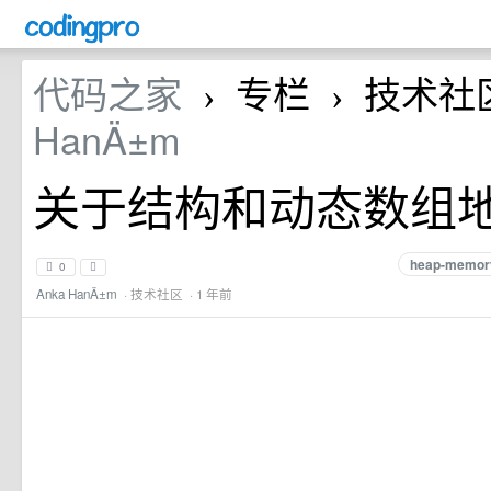
代码之家
专栏
技术社
›
›
HanÄ±m
关于结构和动态数组
heap-memor
0
Anka HanÄ±m
·
技术社区
· 1 年前