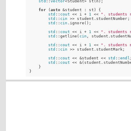
std
::
vector
<Student> st(n);

for
 (
auto
 &student : st) {

std
::
cout
 << i + 
1
 << 
". students 
std
::
cin
 >> student.studentNumber;

std
::
cin
.ignore();

std
::
cout
 << i + 
1
 << 
". students 
std
::getline(
cin
, student.studentNa
std
::
cout
 << i + 
1
 << 
". students 
std
::
cin
 >> student.studentMark;

std
::
cout
 << &student << 
std
::
endl
;
std
::
cout
 << &(student.studentNumb
    }
