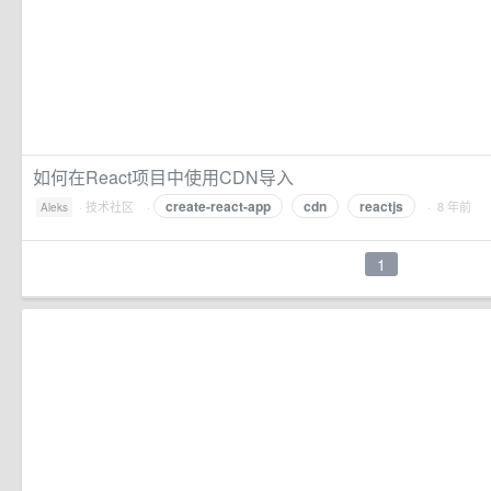
如何在React项目中使用CDN导入
create-react-app
cdn
reactjs
·
技术社区
·
· 8 年前
Aleks
1