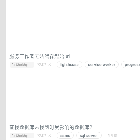
服务工作者无法缓存起始url
lighthouse
service-worker
progres
·
技术社区
·
Ali Sheikhpour
查找数据库未找到时受影响的数据库?
ssms
sql-server
·
技术社区
·
· 5 年前
Ali Sheikhpour