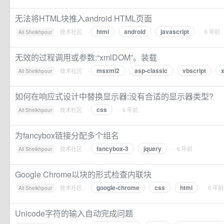
无法将HTML块推入android HTML页面
html
android
javascript
·
技术社区
·
· 6 年前
Ali Sheikhpour
无效的过程调用或参数:“xmlDOM”。装载
msxml2
asp-classic
vbscript
·
技术社区
·
Ali Sheikhpour
如何在响应式设计中替换显示器:没有合适的显示器类型?
css
·
技术社区
·
· 6 年前
Ali Sheikhpour
为fancybox链接分配多个组名
fancybox-3
jquery
·
技术社区
·
· 6 年前
Ali Sheikhpour
Google Chrome以块的形式检查内联块
google-chrome
css
html
·
技术社区
·
· 6 年前
Ali Sheikhpour
Unicode字符的输入自动完成问题