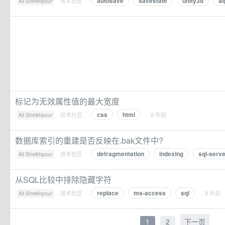
autosave
savestate
unity3d
al
·
技术社区
·
Ali Sheikhpour
标记为无效属性值的最大宽度
css
html
·
技术社区
·
· 8 年前
Ali Sheikhpour
数据库索引的重建是否反映在.bak文件中?
defragmentation
indexing
sql-serv
·
技术社区
·
Ali Sheikhpour
从SQL比较中排除隐藏字符
replace
ms-access
sql
·
技术社区
·
· 8 年前
Ali Sheikhpour
1
2
下一页