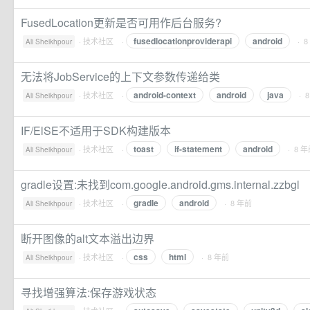
FusedLocation更新是否可用作后台服务?
fusedlocationproviderapi
android
·
技术社区
·
· 
Ali Sheikhpour
无法将JobService的上下文参数传递给类
android-context
android
java
·
技术社区
·
· 
Ali Sheikhpour
IF/ElSE不适用于SDK构建版本
toast
if-statement
android
·
技术社区
·
· 8 
Ali Sheikhpour
gradle设置:未找到com.google.android.gms.internal.zzbgl
gradle
android
·
技术社区
·
· 8 年前
Ali Sheikhpour
断开图像的alt文本溢出边界
css
html
·
技术社区
·
· 8 年前
Ali Sheikhpour
寻找增强算法:保存游戏状态