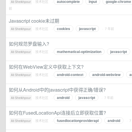
autocomplete
input
google-chrome
·
技术社区
·
Ali Sheikhpour
前
Javascript cookie未过期
cookies
javascript
·
技术社区
·
· 7 年前
Ali Sheikhpour
如何规范罗盘输入?
mathematical-optimization
javascript
·
技术社区
·
Ali Sheikhpour
如何在WebView定义中获取上下文?
android-context
android-webview
a
·
技术社区
·
Ali Sheikhpour
如何从Android中的javascript中获得正确/错误?
android
javascript
·
技术社区
·
· 7 年前
Ali Sheikhpour
如何在FusedLocationApi连接后立即获取位置?
fusedlocationproviderapi
android
·
技术社区
·
· 
Ali Sheikhpour