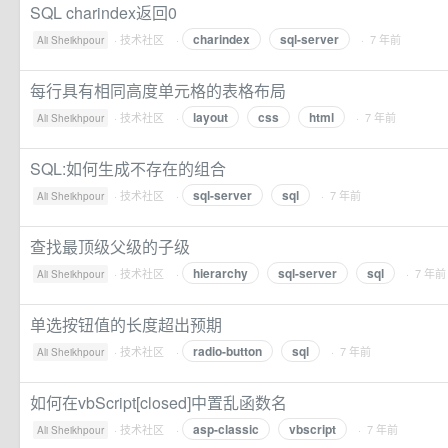
SQL charindex返回0
charindex
sql-server
·
技术社区
·
· 7 年前
Ali Sheikhpour
每行具有相同高度单元格的表格布局
layout
css
html
·
技术社区
·
· 7 年前
Ali Sheikhpour
SQL:如何生成不存在的组合
sql-server
sql
·
技术社区
·
· 7 年前
Ali Sheikhpour
查找最顶级父级的子级
hierarchy
sql-server
sql
·
技术社区
·
· 7 年前
Ali Sheikhpour
单选按钮值的长度超出预期
radio-button
sql
·
技术社区
·
· 7 年前
Ali Sheikhpour
如何在vbScript[closed]中置乱函数名
asp-classic
vbscript
·
技术社区
·
· 7 年前
Ali Sheikhpour