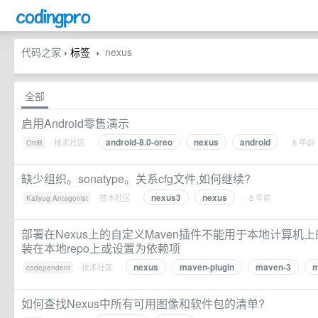
代码之家
› 标签
nexus
›
全部
启用Android零售演示
android-8.0-oreo
nexus
android
·
技术社区
·
· 8 年前
OmB
缺少组织。sonatype。关系cfg文件,如何继续?
nexus3
nexus
·
技术社区
·
· 8 年前
Kaliyug Antagonist
部署在Nexus上的自定义Maven插件不能用于本地计算机
装在本地repo上或设置为依赖项
nexus
maven-plugin
maven-3
m
·
技术社区
·
codependent
如何查找Nexus中所有可用图像和软件包的清单?