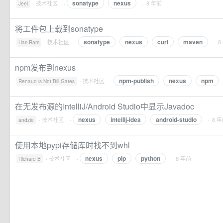
sonatype
nexus
·
技术社区
·
· 8 年前
Jeel
将工件包上载到sonatype
sonatype
nexus
curl
maven
·
技术社区
·
· 8
Hari Ram
npm发布到nexus
npm-publish
nexus
npm
·
技术社区
·
Renaud is Not Bill Gates
在无发布源的IntelliJ/Android Studio中显示Javadoc
nexus
intellij-idea
android-studio
·
技术社区
·
· 8 
andzie
使用本地pypi存储库时找不到whl
nexus
pip
python
·
技术社区
·
· 8 年前
Richard B