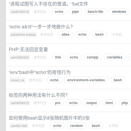
“进程试图写入不存在的管道。”bat文件
echo
pipe
batch-file
windows
·
技术社区
·
user8785018
“echo a&!d”一步一步地做什么?
alias
echo
bash
·
技术社区
·
· 8 年前
yukashima huksay
PHP:无法回显变量
this
echo
xampp
variables
·
技术社区
·
user3382203
“env”bash中“echo”的奇怪行为
echo
environment-variables
bash
·
技术社区
·
·
urusai_na
标签的两种用法有什么不同?
pre
echo
output
html
php
·
技术社区
·
user9059272
如何使用bash显示8张随机图片中的3张
echo
random
bash
·
技术社区
·
· 8 年前
user821060