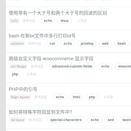
使用带有一个大于号和两个大于号的回波的区别
echo
linux
·
技术社区
·
· 3 年前
CaTx
bash-在新txt文件中多行打印id号
cat
echo
printing
awk
bash
·
技术社区
·
ayherrera
高级自定义字段-woocommerce-显示字段
advanced-custom-fields
echo
wooco
·
技术社区
·
Joe Bloggs
php
· 8 年前
PHP中的引号
echo
html
php
·
技术社区
·
· 8 年前
Ralph Agustin
如何将特殊字符回显到文件中?
special-characters
echo
sed
bash
·
技术社区
·
Itai Ganot