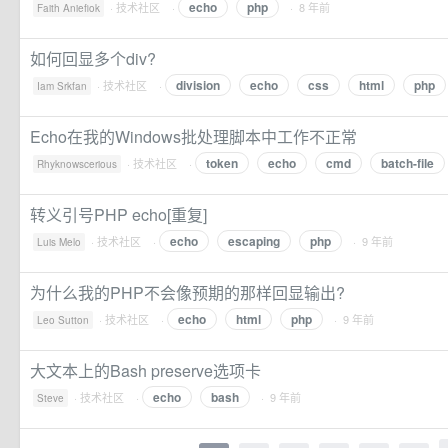
echo
php
·
技术社区
·
· 8 年前
Faith Aniefiok
如何回显多个div?
division
echo
css
html
php
·
技术社区
·
Iam Srkfan
Echo在我的Windows批处理脚本中工作不正常
token
echo
cmd
batch-file
·
技术社区
·
Rhyknowscerious
转义引号PHP echo[重复]
echo
escaping
php
·
技术社区
·
· 9 年前
Luis Melo
为什么我的PHP不会像预期的那样回显输出?
echo
html
php
·
技术社区
·
· 9 年前
Leo Sutton
大文本上的Bash preserve选项卡
echo
bash
·
技术社区
·
· 9 年前
Steve