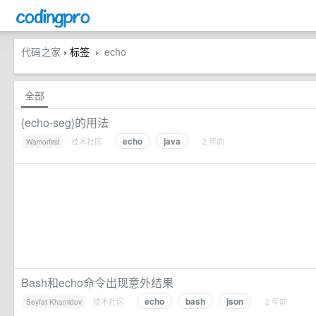
代码之家
› 标签
echo
›
全部
{echo-seg}的用法
echo
java
·
技术社区
·
· 2 年前
Warriorfirst
Bash和echo命令出现意外结果
echo
bash
json
·
技术社区
·
· 2 年前
Seyfat Khamidov