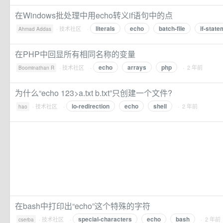
在Windows批处理中用echo转义if语句中的点
literals
echo
batch-file
if-state
·
技术社区
·
Ahmad Addas
在PHP中回显所有相同名称的变量
echo
arrays
php
·
技术社区
·
· 2 年前
Boominathan R
为什么“echo 123>a.txt b.txt”只创建一个文件?
io-redirection
echo
shell
·
技术社区
·
· 2 年前
hao
在bash中打印出“echo”这个特殊的字符
special-characters
echo
bash
·
技术社区
·
· 2 年前
cserba