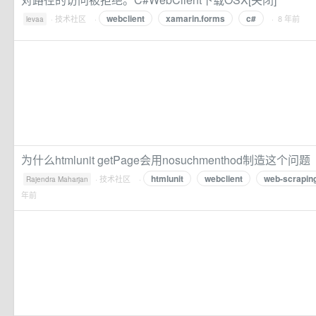
webclient
xamarin.forms
c#
·
技术社区
·
· 8 年前
levaa
为什么htmlunit getPage会用nosuchmenthod制造这个问题
htmlunit
webclient
web-scrapin
·
技术社区
·
Rajendra Maharjan
年前