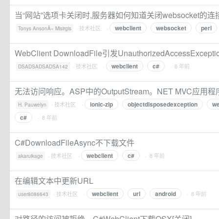
当“网站”选项卡关闭时,服务器如何知道关闭websocket的连
webclient
websocket
perl
·
技术社区
·
Tonys AnsonÄ« Misirgis
WebClient DownloadFile引发UnauthorizedAccessExcept
webclient
c#
·
技术社区
·
· 8 年前
DSADSADSADSA142
无法访问响应。ASP中的OutputStream。NET MVC应用
ionic-zip
objectdisposedexception
we
·
技术社区
·
H. Pauwelyn
c#
· 8 年前
C#DownloadFileAsync不下载文件
webclient
c#
·
技术社区
·
· 8 年前
akaruikage
在编辑文本中更新URL
webclient
url
android
·
技术社区
·
· 8 年前
user8086643
对路径的访问被拒绝。C#WebClient下载OSX[关闭]