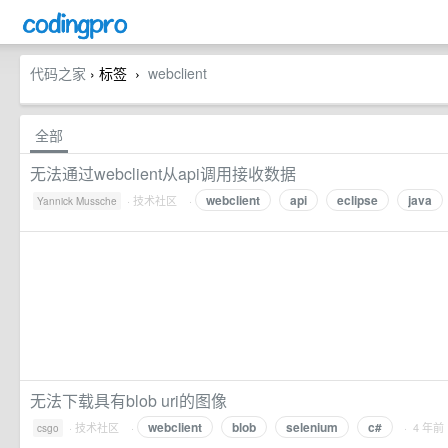
代码之家
› 标签
webclient
›
全部
无法通过webclient从api调用接收数据
webclient
api
eclipse
java
·
技术社区
·
Yannick Mussche
无法下载具有blob uri的图像
webclient
blob
selenium
c#
·
技术社区
·
· 4 年前
csgo