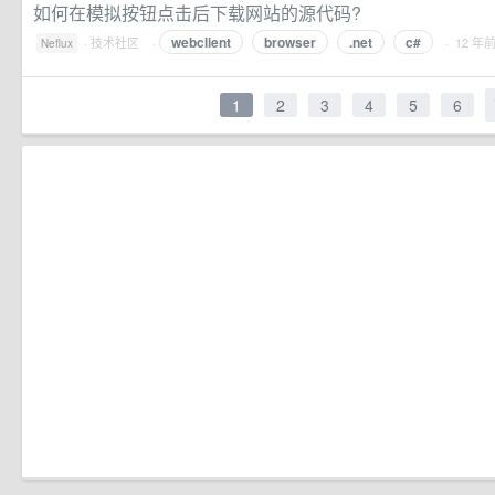
如何在模拟按钮点击后下载网站的源代码?
webclient
browser
.net
c#
·
技术社区
·
· 12 年
Neflux
1
2
3
4
5
6