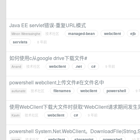
Java EE servlet错误-重复URL模式
managed-bean
webclient
ejb
·
技术社区
·
Minon Weerasinghe
servlets
· 8 年前
如何使用c从google drive下载文件#
webclient
.net
c#
·
技术社区
·
· 9 年前
Anand
powershell webclient上传文件#在文件名中
filenames
webclient
powershell
·
技术社区
·
· 9
autlunatic
使用WebClient下载大文件时获取“WebClient请求期间发生
webclient
c#
·
技术社区
·
· 9 年前
Kavin
powershell System.Net.WebClient。DownloadFile(Stri
webclient
sharepoint
powershell
·
技术社区
·
· 10 
gparis