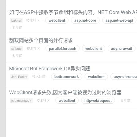
如何在ASP中接收字节数组和标头内容。NET Core Web A
webclient
asp.net-core
asp.net-web-api
·
技术社区
·
Lakmal
· 8 年前
刮取网站多个页面的并行请求
parallel.foreach
webclient
async-await
·
技术社区
·
sofsntp
· 8 年前
Microsoft Bot Framework C#异步问题
botframework
webclient
asynchronou
·
技术社区
·
Joel Parker
WebClient请求失败,因为客户端被视为过时的浏览器
webclient
httpwebrequest
·
技术社区
·
· 8 年前
jrobinson6274