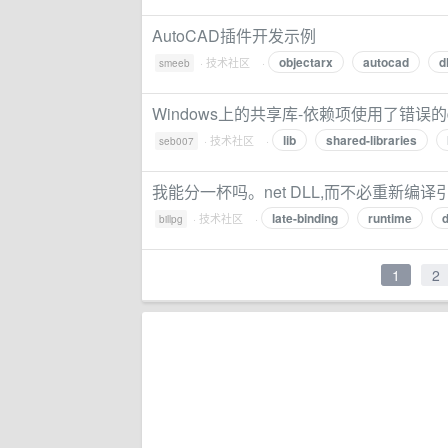
AutoCAD插件开发示例
objectarx
autocad
dl
·
技术社区
·
smeeb
Windows上的共享库-依赖项使用了错误的d
lib
shared-libraries
·
技术社区
·
seb007
我能分一杯吗。net DLL,而不必重新编译
late-binding
runtime
d
·
技术社区
·
billpg
1
2