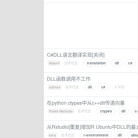
C#DLL语言翻译实现[关闭]
translation
dll
c#
·
技术社区
·
AidanH
DLL函数调用不工作
dll
c#
·
技术社区
·
· 8 年前
subham
在python ctypes中从c++dll传递向量
ctypes
dll
c
·
技术社区
·
Patrick Machado
从Rstudio[重复]增加R Ubuntu中DLL的
r-environment
dll
ubu
·
技术社区
·
kana