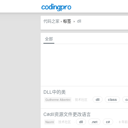
代码之家
› 标签
dll
›
全部
DLL中的类
dll
class
c
·
技术社区
·
Guilherme Albertini
C#dll资源文件更改语言
dll
.net
c#
·
技术社区
·
· 8 年前
Naomi