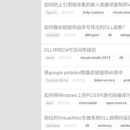
如何防止引用程序集的嵌入依赖项复制到Visu
fody-costura
visual-stu
·
技术社区
·
Ryan K.
如何静态链接到由序号导出的DLL函数?
dllimport
dll
winap
·
技术社区
·
c00000fd
DLL中的C#可访问性级别
visual-studio-2015
dll
·
技术社区
·
Nicola
将google protobuf库静态链接到dll库中
linker-errors
pro
·
技术社区
·
Fantastic Mr Fox
如何将Windows上的PCSXR源代码编译
executable
open-source
·
技术社区
·
Nova
钩住的VirtualAlloc在被系统DLL调用时返回n
dll
memory
wind
·
技术社区
·
simonides