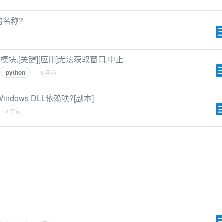
的名称?
的模块,[关键][应用]无法获取窗口,中止
python
· 8 年前
indows DLL依赖项?[副本]
· 8 年前