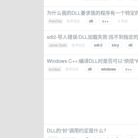
为什么我的DLL要求我的程序有一个特定
dll
c++
·
技术社区
·
· 8 年前
PixelThis
sdl2-导入错误:DLL加载失败:找不到指定
sdl-2
kivy
dll
·
技术社区
·
Jaimie Dodd
Windows C++:编译DLL时是否可以“烘焙”W
dll
windows
c++
·
技术社区
·
bombax
DLL的“好”调用约定是什么?