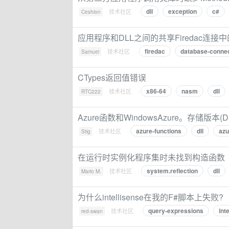
dll
exception
c#
·
技术社区
·
Ceshion
应用程序和DLL之间的共享Firedac连接
firedac
database-connec
·
技术社区
·
Samuel
CTypes返回值错误
x86-64
nasm
dll
·
技术社区
·
RTC222
Azure函数和WindowsAzure。存储版本(D
azure-functions
dll
azu
·
技术社区
·
Stig
在运行时实例化程序集时未找到构造函数
system.reflection
dll
·
技术社区
·
Mario M.
为什么intellisense在我的F#脚本上失败?
query-expressions
int
·
技术社区
·
red-swan