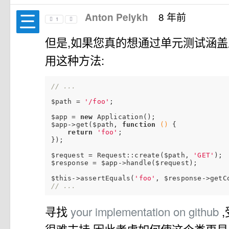
8 年前
Anton Pelykh
1
但是,如果您真的想通过单元测试涵盖
用这种方法:
// ...
$path = 
'/foo'
;

$app = 
new
 Application();

$app->get($path, 
function
()
{

return
'foo'
;

});

$request = Request::create($path, 
'GET'
);

$response = $app->handle($request);

$this->assertEquals(
'foo'
// ...
寻找
your implementation on github