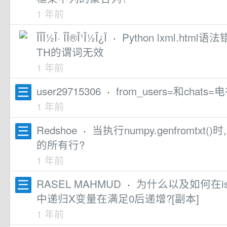
1 年前
ÎÎ­Î½Î· ÎÎ®Î¹Î½Î¿Ï
·
Python lxml.html语
TH的谓词无效
1 年前
user29715306
·
from_users=和cha
1 年前
Redshoe
·
当执行numpy.genfromtxt(
的所有行?
1 年前
RASEL MAHMUD
·
为什么以及如何在is_
中递归X变量在满足0后递增?[副本]
1 年前