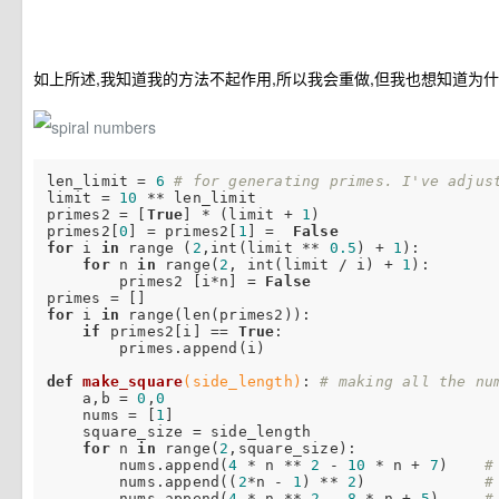
如上所述,我知道我的方法不起作用,所以我会重做,但我也想知道为
len_limit = 
6
# for generating primes. I've adjus
limit = 
10
 ** len_limit 

primes2 = [
True
] * (limit + 
1
)

primes2[
0
] = primes2[
1
] =  
False
for
 i 
in
 range (
2
,int(limit ** 
0.5
) + 
1
):

for
 n 
in
 range(
2
, int(limit / i) + 
1
):

        primes2 [i*n] = 
False
for
 i 
in
 range(len(primes2)):

if
 primes2[i] == 
True
:

        primes.append(i)

def
make_square
(side_length)
:
# making all the nu
    a,b = 
0
,
0
    nums = [
1
]

    square_size = side_length

for
 n 
in
 range(
2
,square_size): 

        nums.append(
4
 * n ** 
2
 - 
10
 * n + 
7
)    
#
        nums.append((
2
*n - 
1
) ** 
2
)             
#
        nums.append(
4
 * n ** 
2
 - 
8
 * n + 
5
)     
#