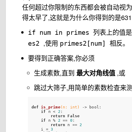
任何超过你限制的东西都会被自动视为
得太早了,这就是为什么你得到的是631而
列表上的值是O
if num in primes
,使用
相反。
es2
primes2[num]
要得到正确答案,你必须
生成素数,直到
最大对角线值
,或
跳过大筛子,用简单的素数检查来
def
is_prime
(n: int)
 -> bool:
if
 n < 
2
:

return
False
if
 n % 
2
 == 
0
:

return
 n == 
2
    i = 
3