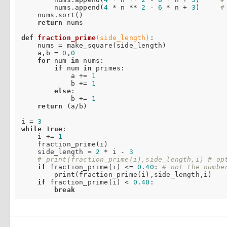
        nums.append(
4
 * n ** 
2
 - 
6
 * n + 
3
)     
#
    nums.sort()

return
 nums

def
fraction_prime
(side_length)
:

    nums = make_square(side_length)

    a,b = 
0
,
0
for
 num 
in
 nums:

if
 num 
in
 primes:

            a += 
1
            b += 
1
else
:

            b += 
1
return
 (a/b)

i = 
3
while
True
:

    i += 
1
    fraction_prime(i)

    side_length = 
2
 * i - 
3
# print(fraction_prime(i),side_length,i) # op
if
 fraction_prime(i) <= 
0.40
: 
# not the numbe
        print(fraction_prime(i),side_length,i)

if
 fraction_prime(i) < 
0.40
:

break