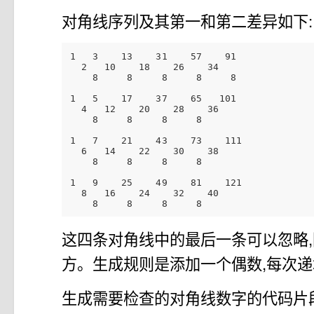
对角线序列及其第一和第二差异如下:
1   3    13    31    57    91     

  2   10    18    26    34

    8     8     8     8     8

1   5    17    37    65   101

  4   12    20    28    36

    8     8     8     8

1   7    21    43    73    111

  6   14    22    30    38

    8     8     8     8     

1   9    25    49    81    121

  8   16    24    32    40

这四条对角线中的最后一条可以忽略
方。生成规则是添加一个偶数,每次递
生成需要检查的对角线数字的代码片段