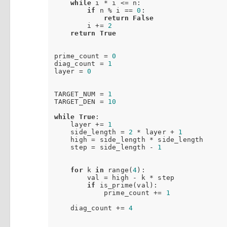
while
 i * i <= n:

if
 n % i == 
0
:

return
False
        i += 
2
return
True
prime_count = 
0
diag_count = 
1
layer = 
0
TARGET_NUM = 
1
TARGET_DEN = 
10
while
True
:

    layer += 
1
    side_length = 
2
 * layer + 
1
    high = side_length * side_length  

    step = side_length - 
1
for
 k 
in
 range(
4
):

        val = high - k * step

if
 is_prime(val):

            prime_count += 
1
    diag_count += 
4