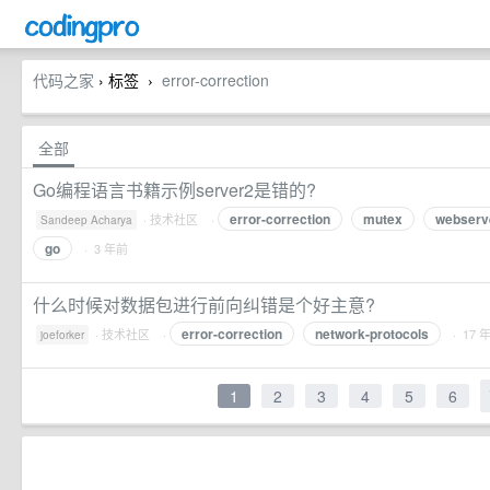
代码之家
› 标签
error-correction
›
全部
Go编程语言书籍示例server2是错的?
error-correction
mutex
webserv
·
技术社区
·
Sandeep Acharya
go
· 3 年前
什么时候对数据包进行前向纠错是个好主意?
error-correction
network-protocols
·
技术社区
·
· 17 
joeforker
1
2
3
4
5
6