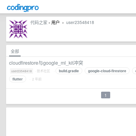
代码之家
› 用户
user23548418
›
全部
cloudfirestore与google_ml_kit冲突
build.gradle
google-cloud-firestore
·
技术社区
·
user23548418
flutter
· 2 年前
1