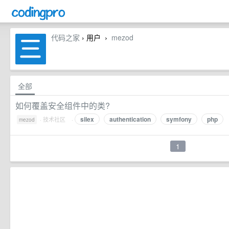
代码之家
› 用户
mezod
›
全部
如何覆盖安全组件中的类?
silex
authentication
symfony
php
·
技术社区
·
mezod
1