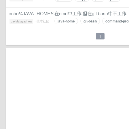
echo%JAVA_HOME%在cmd中工作,但在git bash中不工作
java-home
git-bash
command-pro
·
技术社区
·
davidalayachew
1