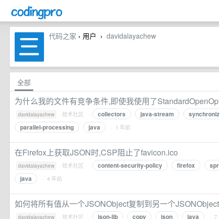
代码之家
› 用户
davidalayachew
›
全部
为什么我的文件有竞争条件,即使我使用了StandardOpenOpt
collectors
java-stream
synchroniz
·
技术社区
·
davidalayachew
parallel-processing
java
· 1 年前
在Firefox上获取JSON时,CSP阻止了favicon.ico
content-security-policy
firefox
sp
·
技术社区
·
davidalayachew
java
· 4 年前
如何将所有值从一个JSONObject复制到另一个JSONObject
json-lib
copy
json
java
·
技术社区
·
· 7
davidalayachew