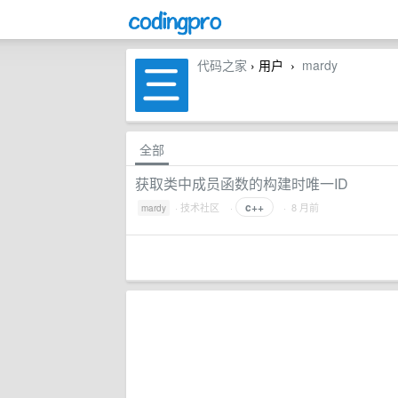
代码之家
› 用户
mardy
›
全部
获取类中成员函数的构建时唯一ID
c++
·
技术社区
·
· 8 月前
mardy