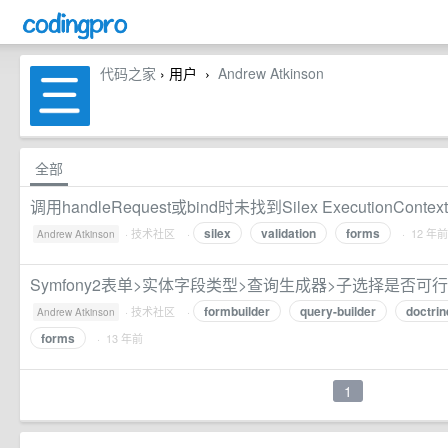
代码之家
› 用户
Andrew Atkinson
›
全部
调用handleRequest或bind时未找到Silex ExecutionContext::g
silex
validation
forms
·
技术社区
·
· 12 年前
Andrew Atkinson
Symfony2表单>实体字段类型>查询生成器>子选择是否可行
formbuilder
query-builder
doctri
·
技术社区
·
Andrew Atkinson
forms
· 13 年前
1