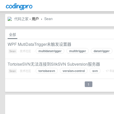
代码之家
› 用户
Sean
›
全部
WPF MutiDataTrigger未触发设置器
multidatatrigger
multitrigger
datatrigger
·
技术社区
·
Sean
TortoiseSVN无法连接到SlikSVN Subversion服务器
tortoisesvn
version-control
svn
·
技术社区
·
· 17 年
Sean
1