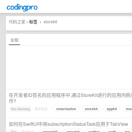
代码之家
› 标签
storekit
›
全部
在开发者ID签名的应用程序中,通过StoreKit进行的应用内
作?
notarization
storekit
appkit
ma
·
技术社区
·
Tom Hamming
如何在SwiftUI中将subscriptionStatusTask应用于TabView
storekit2
storekit
swiftui
swift
ios
·
技术社区
·