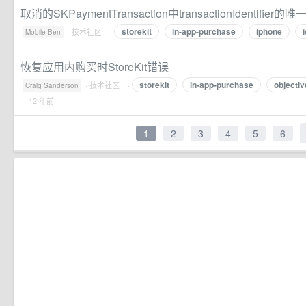
取消的SKPaymentTransaction中transactionIdentifier的唯
storekit
in-app-purchase
iphone
·
技术社区
·
Mobile Ben
恢复应用内购买时StoreKit错误
storekit
in-app-purchase
objectiv
·
技术社区
·
Craig Sanderson
· 12 年前
1
2
3
4
5
6