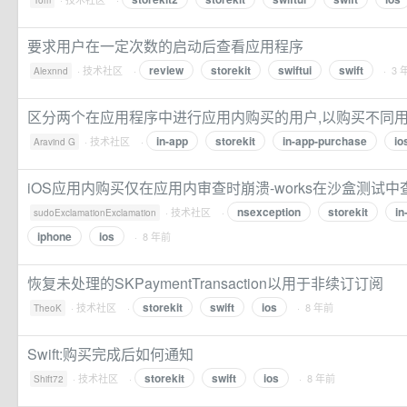
Tom
要求用户在一定次数的启动后查看应用程序
review
storekit
swiftui
swift
·
技术社区
·
· 3 
Alexnnd
区分两个在应用程序中进行应用内购买的用户,以购买不同用
in-app
storekit
in-app-purchase
io
·
技术社区
·
Aravind G
iOS应用内购买仅在应用内审查时崩溃-works在沙盒测试中
nsexception
storekit
in
·
技术社区
·
sudoExclamationExclamation
iphone
ios
· 8 年前
恢复未处理的SKPaymentTransaction以用于非续订订阅
storekit
swift
ios
·
技术社区
·
· 8 年前
TheoK
Swift:购买完成后如何通知
storekit
swift
ios
·
技术社区
·
· 8 年前
Shift72