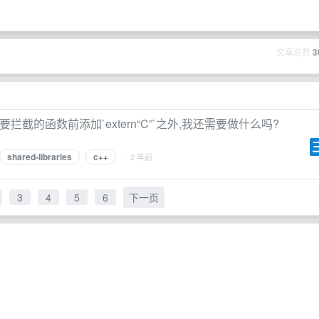
文章总数
3
截的函数前添加`extern“C”`之外,我还需要做什么吗?
shared-libraries
c++
· 2 年前
3
4
5
6
下一页