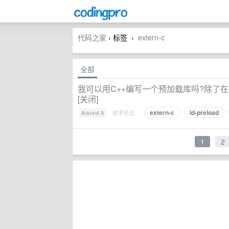
代码之家
› 标签
extern-c
›
全部
我可以用C++编写一个预加载库吗?除了在要拦
[关闭]
extern-c
ld-preload
·
技术社区
·
Aravind A
1
2