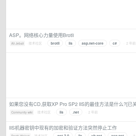
ASP。网络核心力量使用Brotli
brotli
iis
asp.net-core
c#
·
技术社区
·
· 2 年前
Ali Jebali
如果您没有CD,获取XP Pro SP2 IIS的最佳方法是什么?[已
iis
.net
·
技术社区
·
· 2 年前
Community wiki
IIS机器密钥中现有的加密和验证方法突然停止工作
.net-2.0
iis
vb.net
asp.net
·
技术社区
·
· 