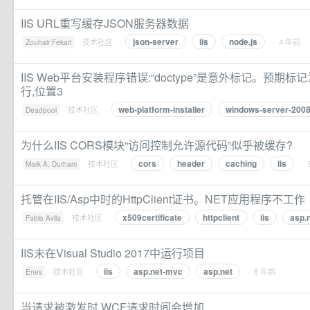
IIS URL重写缓存JSON服务器数据
json-server
iis
node.js
·
技术社区
·
· 4 年前
Zouhair Fekari
IIS Web平台安装程序错误:“doctype”是意外标记。预期标记
行,位置3
web-platform-installer
windows-server-200
·
技术社区
·
Deadpool
为什么IIS CORS模块“访问控制允许源代码”似乎被缓存?
cors
header
caching
iis
·
技术社区
·
· 
Mark A. Durham
托管在IIS/Asp中时的HttpClient证书。NET应用程序不工作
x509certificate
httpclient
iis
asp.
·
技术社区
·
Fabio Avila
IIS未在Visual Studio 2017中运行项目
iis
asp.net-mvc
asp.net
·
技术社区
·
· 8 年前
Enes
当请求被激发时,WCF请求时间会增加