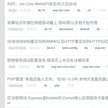
ASP。net Core WebAPI未在IIS之后启动
iis-10
asp.net-core
iis
c#
·
技术社区
·
· 8 年前
Berger
如果站点存储在网络驱动器上,则IIS默认文档不起作用
iis-10
document
default
iis
·
技术社区
·
· 
Freetime101
IIS将非WWW重定向到WWW以及HTTP重定向到HTTPS问
iis-8.5
web-config
iis
asp.net
·
技术社区
·
Sherif El Sherif
即使使用调试配置发布,错误页上也没有详细信息
iis-10
asp.net-core-mvc
asp.net-core
·
技术社区
·
ProfK
PHP错误:“未指定输入文件。”在IIS 10.0中,本地开发服务器上
iis
php
·
技术社区
·
· 8 年前
Katerine459
仅当使用IIS Express或Kestrel时,Dotnet核心应用程序才能使
er