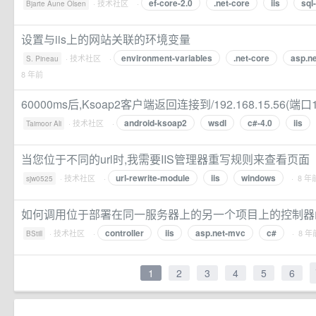
ef-core-2.0
.net-core
iis
sql
·
技术社区
·
Bjarte Aune Olsen
设置与iis上的网站关联的环境变量
environment-variables
.net-core
asp.ne
·
技术社区
·
S. Pineau
8 年前
60000ms后,Ksoap2客户端返回连接到/192.168.15.56(端口
android-ksoap2
wsdl
c#-4.0
iis
·
技术社区
·
Taimoor Ali
当您位于不同的url时,我需要IIS管理器重写规则来查看页面
url-rewrite-module
iis
windows
·
技术社区
·
· 8 年
sjw0525
如何调用位于部署在同一服务器上的另一个项目上的控制器函
controller
iis
asp.net-mvc
c#
·
技术社区
·
· 8 年
BStill
1
2
3
4
5
6