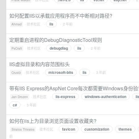
Pratik Wakati
如何配置IIS以承载应用程序而不中断相对路径?
iis
·
技术社区
·
· 2 年前
Ahmad
定期重启进程的DebugDiagnosticTool规则
debugdiag
iis
·
技术社区
·
· 2 年前
PsCraft
IIS虚拟目录和内容范围标头
microsoft-bits
iis
·
技术社区
·
· 3 年前
Crust3
带有IIS Express的AspNet Core每次都需要Windows身
iis-express
windows-authentication
ii
·
技术社区
·
Jan Drozen
c#
· 3 年前
如何在iis上为目录浏览页面设置收藏夹?
favicon
customization
themes
·
技术社区
·
Stratos Thivaios
前