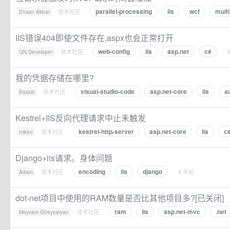
parallel-processing
iis
wcf
mult
·
技术社区
·
Ehsan Akbar
IIS错误404即使文件存在,aspx也会正常打开
web-config
iis
asp.net
c#
·
技术社区
·
· 
QN Developer
我的凭据存储在哪里?
visual-studio-code
asp.net-core
iis
a
·
技术社区
·
Bassie
Kestrel+IIS反向代理请求中止未触发
kestrel-http-server
asp.net-core
iis
c
·
技术社区
·
mikeo
Django+iis请求。身体问题
encoding
iis
django
·
技术社区
·
· 8 年前
Adam
dot-net项目中使用的RAM数量是否比其他项目多?[已关闭]
ram
iis
asp.net-mvc
.net
·
技术社区
·
Meysam Gheysaryan