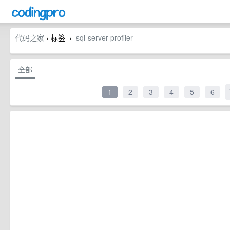
代码之家
› 标签
sql-server-profiler
›
全部
1
2
3
4
5
6