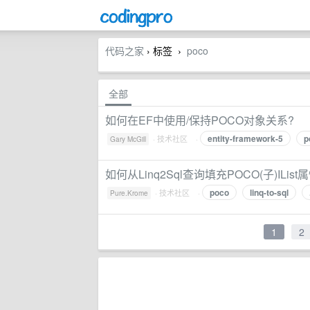
代码之家
› 标签
poco
›
全部
如何在EF中使用/保持POCO对象关系?
entity-framework-5
p
·
技术社区
·
Gary McGill
如何从Linq2Sql查询填充POCO(子)IList
poco
linq-to-sql
·
技术社区
·
Pure.Krome
1
2