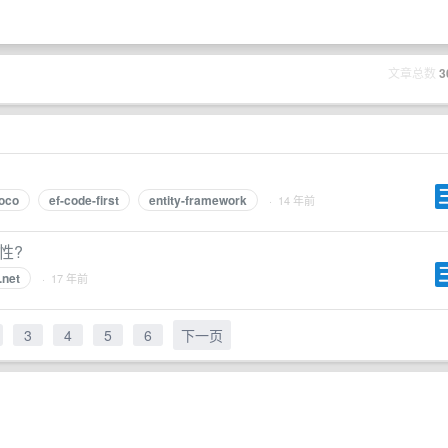
文章总数
3
oco
ef-code-first
entity-framework
· 14 年前
属性?
.net
· 17 年前
3
4
5
6
下一页