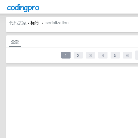
代码之家
› 标签
serialization
›
全部
1
2
3
4
5
6