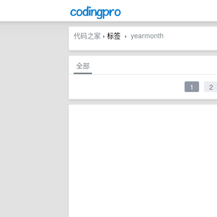
代码之家
› 标签
yearmonth
›
全部
1
2